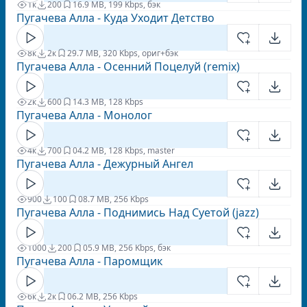
1к
200
1
6.9 MB, 199 Kbps, бэк
Пугачева Алла - Куда Уходит Детство
8к
2к
2
9.7 MB, 320 Kbps, ориг+бэк
Пугачева Алла - Осенний Поцелуй (remix)
2к
600
1
4.3 MB, 128 Kbps
Пугачева Алла - Монолог
4к
700
0
4.2 MB, 128 Kbps, master
Пугачева Алла - Дежурный Ангел
900
100
0
8.7 MB, 256 Kbps
Пугачева Алла - Поднимись Над Суетой (jazz)
1000
200
0
5.9 MB, 256 Kbps, бэк
Пугачева Алла - Паромщик
6к
2к
0
6.2 MB, 256 Kbps