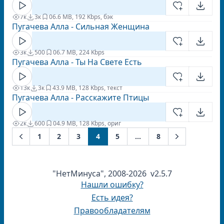
7к
3к
0
6.6 MB, 192 Kbps, бэк
Пугачева Алла - Сильная Женщина
3к
500
0
6.7 MB, 224 Kbps
Пугачева Алла - Ты На Свете Есть
13к
3к
4
3.9 MB, 128 Kbps, текст
Пугачева Алла - Расскажите Птицы
2к
600
0
4.9 MB, 128 Kbps, ориг
1
2
3
4
5
...
8
Previous
Next
"НетМинуса", 2008-2026 v2.5.7
Нашли ошибку?
Есть идея?
Правообладателям