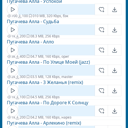
Пугачева Алла - Успокой
700
100
0
10 MB, 320 Kbps, бэк
Пугачева Алла - Судьба
1к
200
0
8.3 MB, 256 Kbps
Пугачева Алла - Алло
3к
400
0
4.7 MB, 160 Kbps, ориг
Пугачева Алла - По Улице Моей (jazz)
2к
300
0
3.5 MB, 128 Kbps, master
Пугачева Алла - 3 Желанья (remix)
1к
100
0
4.5 MB, 256 Kbps
Пугачева Алла - По Дороге К Солнцу
1к
200
0
4.2 MB, 160 Kbps, нарез
Пугачева Алла - Арлекино (remix)