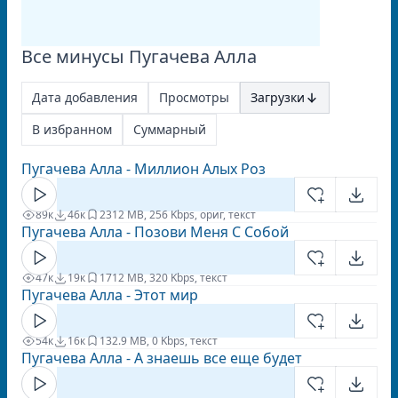
Все минусы Пугачева Алла
Дата добавления
Просмотры
Загрузки
В избранном
Суммарный
Пугачева Алла - Миллион Алых Роз
89к
46к
23
12 MB, 256 Kbps, ориг, текст
Пугачева Алла - Позови Меня С Собой
47к
19к
17
12 MB, 320 Kbps, текст
Пугачева Алла - Этот мир
54к
16к
13
2.9 MB, 0 Kbps, текст
Пугачева Алла - А знаешь все еще будет