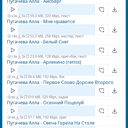
Пугачева Алла - Айсберг
23к
5к
5
9.3 MB, 320 Kbps, текст
Пугачева Алла - Мне нравится
14к
4к
5
3.3 MB, 256 Kbps, мастер, текст
Пугачева Алла - Белый Снег
13к
3к
2
3.9 MB, 128 Kbps, ориг+бэк, текст
Пугачева Алла - Арлекино (remix)
7к
3к
0
6.6 MB, 192 Kbps, бэк
Пугачева Алла - Первое Слово Дороже Второго
8к
3к
0
10 MB, 320 Kbps, задав
Пугачева Алла - Осенний Поцелуй
8к
3к
5
7.1 MB, 192 Kbps, ориг
Пугачева Алла - Свеча Горела На Столе