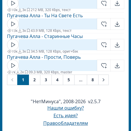
10к
3к
2
12 MB, 320 Kbps, текст
Пугачева Алла - Ты На Свете Есть
13к
3к
4
3.9 MB, 128 Kbps, текст
Пугачева Алла - Старинные Часы
10к
3к
3
4.5 MB, 128 Kbps, ориг+бэк
Пугачева Алла - Прости, Поверь
7к
2к
0
9.3 MB, 320 Kbps, master
1
2
3
4
5
...
8
Next
Previous
"НетМинуса", 2008-2026 v2.5.7
Нашли ошибку?
Есть идея?
Правообладателям