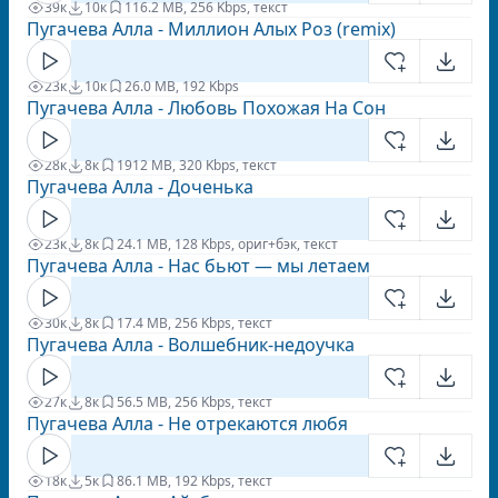
39к
10к
11
6.2 MB, 256 Kbps, текст
Пугачева Алла - Миллион Алых Роз (remix)
23к
10к
2
6.0 MB, 192 Kbps
Пугачева Алла - Любовь Похожая На Сон
28к
8к
19
12 MB, 320 Kbps, текст
Пугачева Алла - Доченька
23к
8к
2
4.1 MB, 128 Kbps, ориг+бэк, текст
Пугачева Алла - Нас бьют — мы летаем
30к
8к
1
7.4 MB, 256 Kbps, текст
Пугачева Алла - Волшебник-недоучка
27к
8к
5
6.5 MB, 256 Kbps, текст
Пугачева Алла - Не отрекаются любя
18к
5к
8
6.1 MB, 192 Kbps, текст