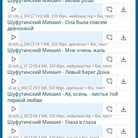
Шуфутинский Михаил - Белые розы
700
300
1
9.8 MB, 320 Kbps, нейромастер + бэк, текст
Шуфутинский Михаил - Она была совсем
девчонкой
900
200
1
9.7 MB, 320 Kbps, оригинал + бэк, текст
Шуфутинский Михаил - Мне очень жаль
300
31
0
9.4 MB, 320 Kbps, нейромастер + бэк, текст
Шуфутинский Михаил - Левый берег Дона
3к
900
2
9.5 MB, 320 Kbps, оригинал + бэк, текст
Шуфутинский Михаил - Ах, осень - листья той
первой любви
300
30
0
9.3 MB, 320 Kbps, нейромастер + бэк, текст
Шуфутинский Михаил - Глаза в глаза
300
46
0
9.4 MB, 320 Kbps, минус + бэк, текст