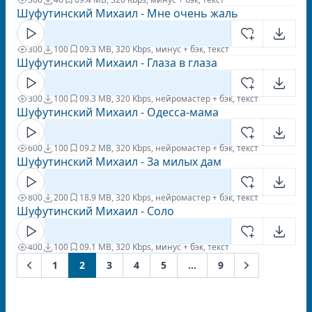
Шуфутинский Михаил - Мне очень жаль
300
100
0
9.3 MB, 320 Kbps, минус + бэк, текст
Шуфутинский Михаил - Глаза в глаза
300
100
0
9.3 MB, 320 Kbps, нейромастер + бэк, текст
Шуфутинский Михаил - Одесса-мама
600
100
0
9.2 MB, 320 Kbps, нейромастер + бэк, текст
Шуфутинский Михаил - За милых дам
800
200
1
8.9 MB, 320 Kbps, нейромастер + бэк, текст
Шуфутинский Михаил - Соло
400
100
0
9.1 MB, 320 Kbps, минус + бэк, текст
1
2
3
4
5
...
9
Previous
Next