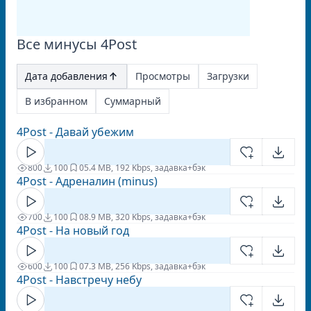
Все минусы 4Post
Дата добавления
Просмотры
Загрузки
В избранном
Суммарный
4Post - Давай убежим
800
100
0
5.4 MB, 192 Kbps, задавка+бэк
4Post - Адреналин (minus)
700
100
0
8.9 MB, 320 Kbps, задавка+бэк
4Post - На новый год
600
100
0
7.3 MB, 256 Kbps, задавка+бэк
4Post - Навстречу небу