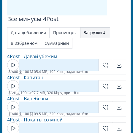
Все минусы 4Post
Дата добавления
Просмотры
Загрузки
В избранном
Суммарный
4Post - Давай убежим
800
100
0
5.4 MB, 192 Kbps, задавка+бэк
4Post - Капитан
2к
100
0
7.7 MB, 320 Kbps, ориг+бэк
4Post - Вдребезги
600
100
0
9.5 MB, 320 Kbps, задавка+бэк
4Post - Пока ты со мной