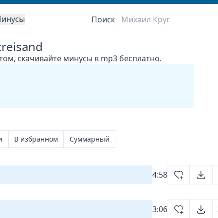
инусы
Поиск
reisand
стом, скачивайте минусы в mp3 бесплатно.
и
В избранном
Суммарный
4:58
3:06