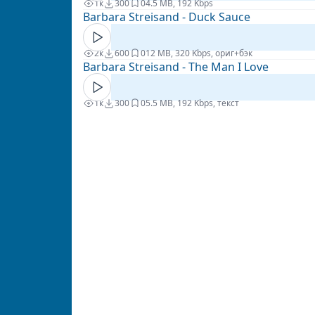
1к
300
0
4.5 MB, 192 Kbps
Barbara Streisand - Duck Sauce
2к
600
0
12 MB, 320 Kbps, ориг+бэк
Barbara Streisand - The Man I Love
1к
300
0
5.5 MB, 192 Kbps, текст