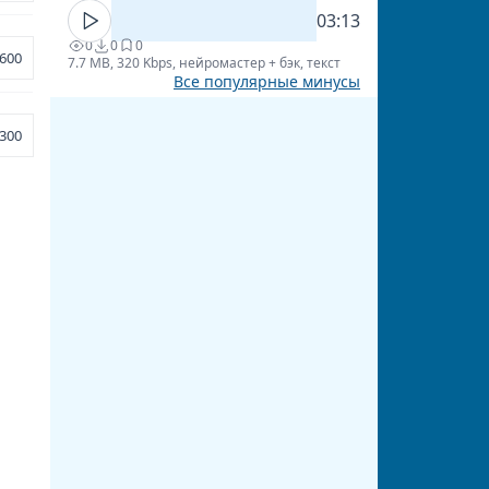
03:13
0
0
0
600
7.7 MB, 320 Kbps, нейромастер + бэк, текст
Все популярные минусы
300