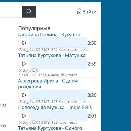
Войти
Популярные
Гагарина Полина - Кукушка
3:50
0
0
0
9.2 MB, 320 Kbps, master, текст
Татьяна Куртукова - Матушка
2:59
0
0
0
7.2 MB, 320 Kbps, минус+бэк, текст
Аллегрова Ирина - С днем
рождения
3:20
0
0
0
3.2 MB, 128 Kbps, master, текст
100
Новогодняя Музыка - Jingle Bells
2:01
0
0
0
1.9 MB, 128 Kbps, текст
300
Татьяна Куртукова - Одного