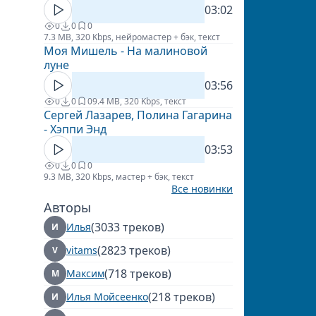
03:02
0
0
0
7.3 MB, 320 Kbps, нейромастер + бэк, текст
Моя Мишель - На малиновой
луне
03:56
0
0
0
9.4 MB, 320 Kbps, текст
Сергей Лазарев, Полина Гагарина
- Хэппи Энд
03:53
0
0
0
9.3 MB, 320 Kbps, мастер + бэк, текст
Все новинки
Авторы
(3033 треков)
Илья
И
(2823 треков)
vitams
V
(718 треков)
Максим
М
(218 треков)
Илья Мойсеенко
И