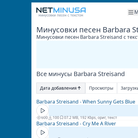
М
Минусовки песен Barbara St
Минусовки песен Barbara Streisand с тек
Все минусы Barbara Streisand
Дата добавления
Просмотры
Загрузк
Barbara Streisand - When Sunny Gets Blue
600
100
0
7.2 MB, 192 Kbps, ориг, текст
Barbara Streisand - Cry Me A River