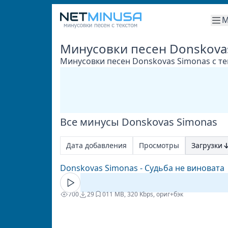
М
Минусовки песен Donskova
Минусовки песен Donskovas Simonas с те
Все минусы Donskovas Simonas
Дата добавления
Просмотры
Загрузки
Donskovas Simonas - Судьба не виновата
700
29
0
11 MB, 320 Kbps, ориг+бэк