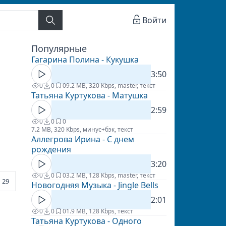
Войти
Популярные
Гагарина Полина - Кукушка
3:50
0
0
0
9.2 MB, 320 Kbps, master, текст
Татьяна Куртукова - Матушка
2:59
0
0
0
7.2 MB, 320 Kbps, минус+бэк, текст
Аллегрова Ирина - С днем
рождения
3:20
0
0
0
3.2 MB, 128 Kbps, master, текст
29
Новогодняя Музыка - Jingle Bells
2:01
0
0
0
1.9 MB, 128 Kbps, текст
Татьяна Куртукова - Одного