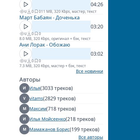
04:26
0
0
0
11 MB, 320 Kbps, мастер, текст
Март Бабаян - Доченька
03:20
0
0
0
8.0 MB, 320 Kbps, оригинал + бэк, текст
Ани Лорак - Обожаю
03:02
0
0
0
7.3 MB, 320 Kbps, мастер + бэк, текст
Все новинки
Авторы
(3033 треков)
Илья
И
(2829 треков)
vitams
V
(718 треков)
Максим
М
(218 треков)
Илья Мойсеенко
И
(199 треков)
Мамажанов Борис
М
Все авторы