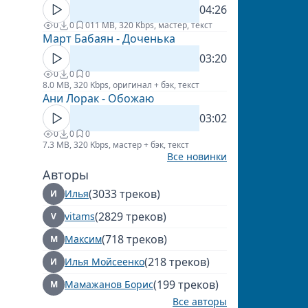
04:26
0
0
0
11 MB, 320 Kbps, мастер, текст
Март Бабаян - Доченька
03:20
0
0
0
8.0 MB, 320 Kbps, оригинал + бэк, текст
Ани Лорак - Обожаю
03:02
0
0
0
7.3 MB, 320 Kbps, мастер + бэк, текст
Все новинки
Авторы
(3033 треков)
Илья
И
(2829 треков)
vitams
V
(718 треков)
Максим
М
(218 треков)
Илья Мойсеенко
И
(199 треков)
Мамажанов Борис
М
Все авторы