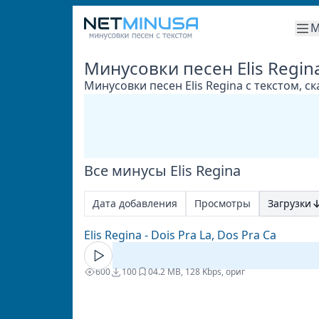
М
Минусовки песен Elis Regin
Минусовки песен Elis Regina с текстом, 
Все минусы Elis Regina
Дата добавления
Просмотры
Загрузки
Elis Regina - Dois Pra La, Dos Pra Ca
600
100
0
4.2 MB, 128 Kbps, ориг