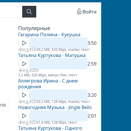
Войти
Популярные
Гагарина Полина - Кукушка
3:50
0
0
0
9.2 MB, 320 Kbps, master, текст
Татьяна Куртукова - Матушка
2:59
0
0
0
7.2 MB, 320 Kbps, минус+бэк, текст
Аллегрова Ирина - С днем
рождения
3:20
0
0
0
3.2 MB, 128 Kbps, master, текст
100
Новогодняя Музыка - Jingle Bells
2:01
0
0
0
1.9 MB, 128 Kbps, текст
Татьяна Куртукова - Одного