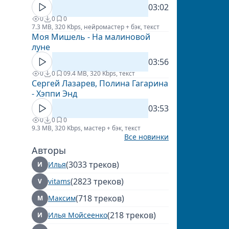
03:02
0
0
0
7.3 MB, 320 Kbps, нейромастер + бэк, текст
Моя Мишель - На малиновой
луне
03:56
0
0
0
9.4 MB, 320 Kbps, текст
Сергей Лазарев, Полина Гагарина
- Хэппи Энд
03:53
0
0
0
9.3 MB, 320 Kbps, мастер + бэк, текст
Все новинки
Авторы
(3033 треков)
Илья
И
(2823 треков)
vitams
V
(718 треков)
Максим
М
(218 треков)
Илья Мойсеенко
И