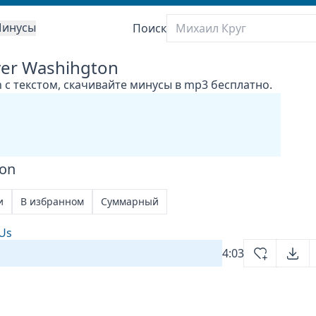
инусы
Поиск
ver Washihgton
n с текстом, скачивайте минусы в mp3 бесплатно.
ton
и
В избранном
Суммарный
 Us
4:03