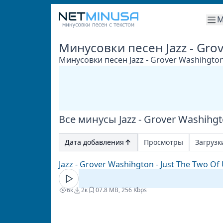
М
Минусовки песен Jazz - Gro
Минусовки песен Jazz - Grover Washihgto
Все минусы Jazz - Grover Washihg
Дата добавления
Просмотры
Загрузк
Jazz - Grover Washihgton - Just The Two Of
6к
2к
0
7.8 MB, 256 Kbps