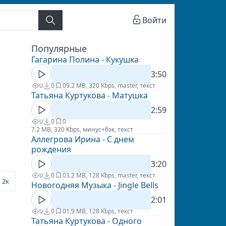
Войти
Популярные
Гагарина Полина - Кукушка
3:50
0
0
0
9.2 MB, 320 Kbps, master, текст
Татьяна Куртукова - Матушка
2:59
0
0
0
7.2 MB, 320 Kbps, минус+бэк, текст
Аллегрова Ирина - С днем
рождения
3:20
0
0
0
3.2 MB, 128 Kbps, master, текст
2к
Новогодняя Музыка - Jingle Bells
2:01
0
0
0
1.9 MB, 128 Kbps, текст
Татьяна Куртукова - Одного