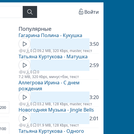
Войти
Популярные
Гагарина Полина - Кукушка
3:50
0
0
0
9.2 MB, 320 Kbps, master, текст
Татьяна Куртукова - Матушка
2:59
0
0
0
7.2 MB, 320 Kbps, минус+бэк, текст
Аллегрова Ирина - С днем
рождения
3:20
0
0
0
3.2 MB, 128 Kbps, master, текст
200
Новогодняя Музыка - Jingle Bells
2:01
0
0
0
1.9 MB, 128 Kbps, текст
100
Татьяна Куртукова - Одного