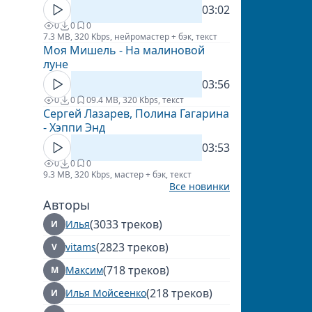
03:02
0
0
0
7.3 MB, 320 Kbps, нейромастер + бэк, текст
Моя Мишель - На малиновой
луне
03:56
0
0
0
9.4 MB, 320 Kbps, текст
Сергей Лазарев, Полина Гагарина
- Хэппи Энд
03:53
0
0
0
9.3 MB, 320 Kbps, мастер + бэк, текст
Все новинки
Авторы
(3033 треков)
Илья
И
(2823 треков)
vitams
V
(718 треков)
Максим
М
(218 треков)
Илья Мойсеенко
И