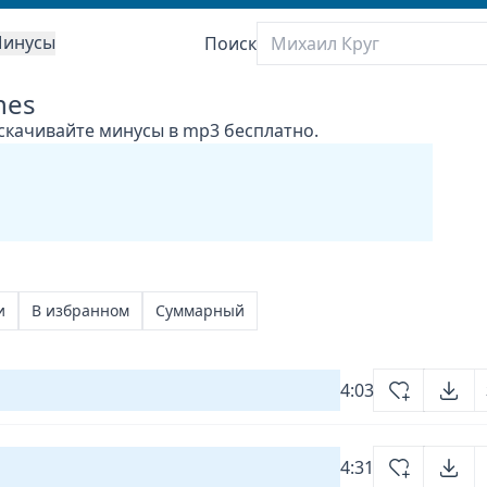
инусы
Поиск
nes
 скачивайте минусы в mp3 бесплатно.
и
В избранном
Суммарный
4:03
4:31