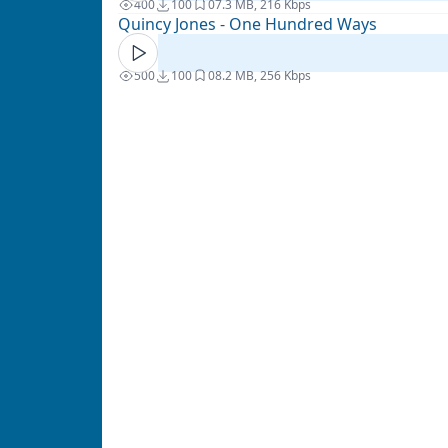
400
100
0
7.3 MB, 216 Kbps
Quincy Jones - One Hundred Ways
500
100
0
8.2 MB, 256 Kbps