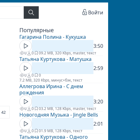
Войти
Популярные
Гагарина Полина - Кукушка
3:50
0
0
0
9.2 MB, 320 Kbps, master, текст
Татьяна Куртукова - Матушка
2:59
0
0
0
7.2 MB, 320 Kbps, минус+бэк, текст
Аллегрова Ирина - С днем
рождения
3:20
0
0
0
3.2 MB, 128 Kbps, master, текст
42
Новогодняя Музыка - Jingle Bells
2:01
0
0
0
1.9 MB, 128 Kbps, текст
Татьяна Куртукова - Одного