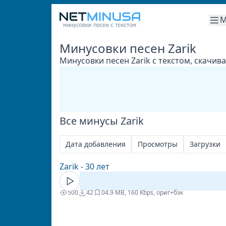
М
Минусовки песен Zarik
Минусовки песен Zarik с текстом, скачив
Все минусы Zarik
Дата добавления
Просмотры
Загрузки
Zarik - 30 лет
500
42
0
4.9 MB, 160 Kbps, ориг+бэк