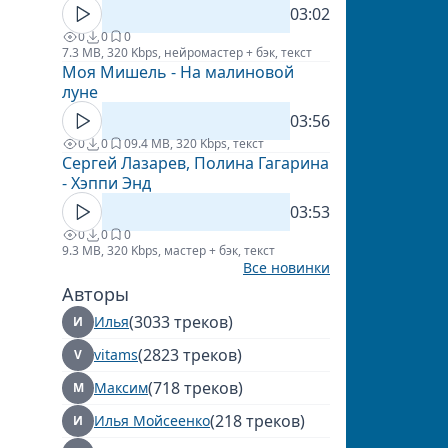
03:02
0
0
0
7.3 MB, 320 Kbps, нейромастер + бэк, текст
Моя Мишель - На малиновой
луне
03:56
0
0
0
9.4 MB, 320 Kbps, текст
Сергей Лазарев, Полина Гагарина
- Хэппи Энд
03:53
0
0
0
9.3 MB, 320 Kbps, мастер + бэк, текст
Все новинки
Авторы
(3033 треков)
Илья
И
(2823 треков)
vitams
V
(718 треков)
Максим
М
(218 треков)
Илья Мойсеенко
И