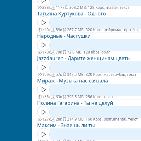
283к
117к
30
3.2 MB, 128 Kbps, master, текст
Татьяна Куртукова - Одного
220к
59к
26
7.7 MB, 320 Kbps, нейромастер + бэк, 
Народные - Частушки
170к
79к
7
2.0 MB, 128 Kbps, ориг
Jazzdauren - Дарите женщинам цветы
159к
57к
34
7.5 MB, 320 Kbps, мастер+бэк, текст
Мираж - Музыка нас связала
158к
63к
39
8.5 MB, 256 Kbps, текст
Полина Гагарина - Ты не целуй
127к
28к
21
4.9 MB, 160 Kbps, Instrumental, текст
Максим - Знаешь ли ты