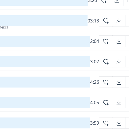
3:20
1
03:13
текст
2:04
3:07
4:26
4:05
3:59