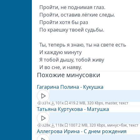
Пройти, не поднимая глаз.
Пройти, оставив лёгкие следы.
Пройти хотя бы раз
По краешку твоей судьбы.
Ты, теперь я знаю, ты на свете есть
И каждую минуту
Я тобой дышу, тобой живу
И во сне, и наяву.
Похожие минусовки
Гагарина Полина - Кукушка
331к
101к
41
9.2 MB, 320 Kbps, master, текст
Татьяна Куртукова - Матушка
328к
118к
100
7.2 MB, 320 Kbps, минус+бэк, текст
Аллегрова Ирина - С днем рождения