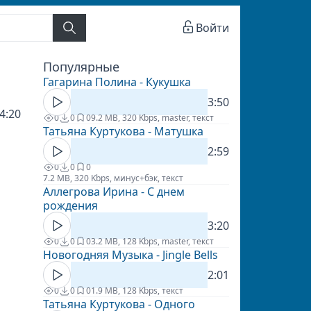
Войти
Популярные
Гагарина Полина - Кукушка
3:50
4:20
0
0
0
9.2 MB, 320 Kbps, master, текст
Татьяна Куртукова - Матушка
2:59
0
0
0
7.2 MB, 320 Kbps, минус+бэк, текст
Аллегрова Ирина - С днем
рождения
3:20
0
0
0
3.2 MB, 128 Kbps, master, текст
Новогодняя Музыка - Jingle Bells
2:01
0
0
0
1.9 MB, 128 Kbps, текст
Татьяна Куртукова - Одного