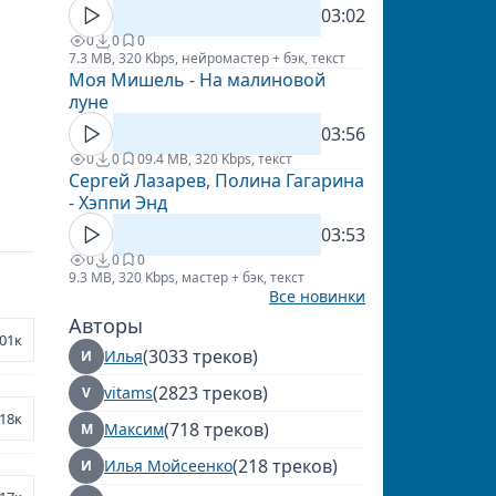
03:02
0
0
0
7.3 MB, 320 Kbps, нейромастер + бэк, текст
Моя Мишель - На малиновой
луне
03:56
0
0
0
9.4 MB, 320 Kbps, текст
Сергей Лазарев, Полина Гагарина
- Хэппи Энд
03:53
0
0
0
9.3 MB, 320 Kbps, мастер + бэк, текст
Все новинки
Авторы
01к
(3033 треков)
Илья
И
(2823 треков)
vitams
V
18к
(718 треков)
Максим
М
(218 треков)
Илья Мойсеенко
И