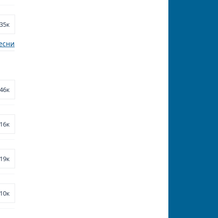
35к
есни
46к
16к
19к
10к