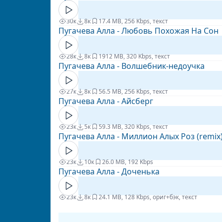
30к
8к
1
7.4 MB, 256 Kbps, текст
Пугачева Алла - Любовь Похожая На Сон
28к
8к
19
12 MB, 320 Kbps, текст
Пугачева Алла - Волшебник-недоучка
27к
8к
5
6.5 MB, 256 Kbps, текст
Пугачева Алла - Айсберг
23к
5к
5
9.3 MB, 320 Kbps, текст
Пугачева Алла - Миллион Алых Роз (remix
23к
10к
2
6.0 MB, 192 Kbps
Пугачева Алла - Доченька
23к
8к
2
4.1 MB, 128 Kbps, ориг+бэк, текст