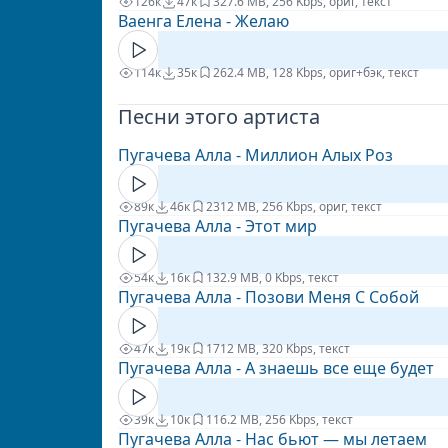
126к
47к
32
7.6 MB, 256 Kbps, ориг, текст
Ваенга Елена - Желаю
114к
35к
26
2.4 MB, 128 Kbps, ориг+бэк, текст
Песни этого артиста
Пугачева Алла - Миллион Алых Роз
89к
46к
23
12 MB, 256 Kbps, ориг, текст
Пугачева Алла - Этот мир
54к
16к
13
2.9 MB, 0 Kbps, текст
Пугачева Алла - Позови Меня С Собой
47к
19к
17
12 MB, 320 Kbps, текст
Пугачева Алла - А знаешь все еще будет
39к
10к
11
6.2 MB, 256 Kbps, текст
Пугачева Алла - Нас бьют — мы летаем