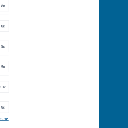
8к
8к
8к
5к
10к
8к
есни