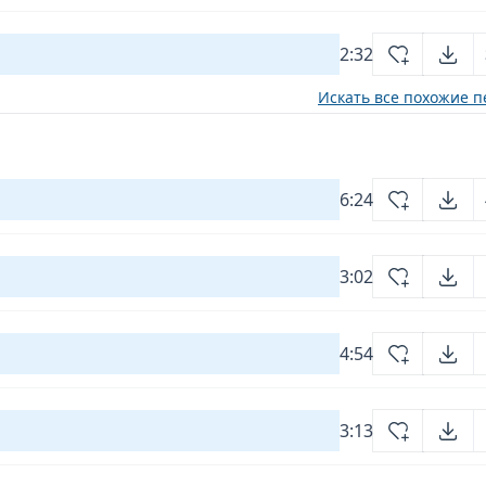
2:32
Искать все похожие п
6:24
3:02
4:54
3:13