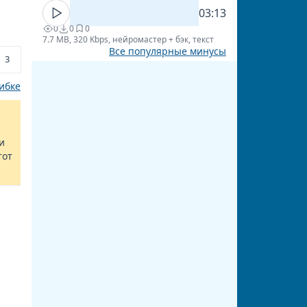
03:13
0
0
0
7.7 MB, 320 Kbps, нейромастер + бэк, текст
Все популярные минусы
3
ибке
и
тот