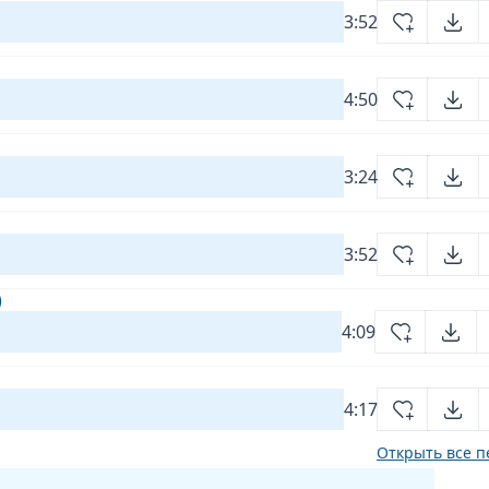
3:52
4:50
3:24
3:52
)
4:09
4:17
Открыть все п