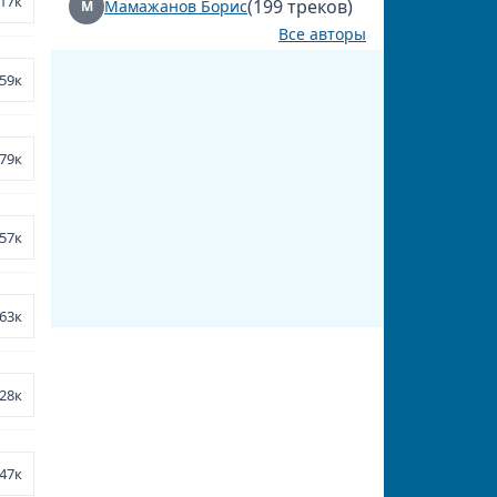
17к
(199 треков)
Мамажанов Борис
М
Все авторы
59к
79к
57к
63к
28к
47к