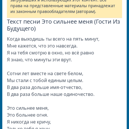
права на представленные материалы принадлежат
их законным правообладателям (авторам).
Текст песни Это сильнее меня (Гости Из
Будущего)
Когда выходишь ты всего на пять минут,
Мне кажется, что это навсегда.
Я на тебя смотрю в окно, но всё равно
Я знаю, что минуты эти врут.
Сотни лет вместе на свете белом,
Мы стали с тобой единым целым.
В два раза дольше имя-отчество,
В два раза больше наше одиночество.
Это сильнее меня,
Это больнее огня.
Я никогда не кричу,
Только тебя я хочу.