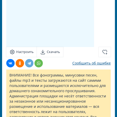
Настроить
Скачать
Сообщить об ошибке
ВНИМАНИЕ! Все фонограммы, минусовки песен,
файлы mp3 и тексты загружаются на сайт самими
пользователями и размещаются исключительно для
домашнего ознакомительного прослушивания.
Администрация площадки не несёт ответственности
за незаконное или несанкционированное
размещение и использование материалов — вся
ответственность лежит на пользователях,
загрузивших и использующих этот контент. Все