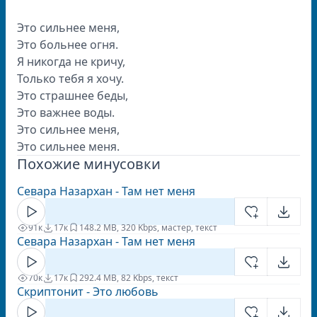
Это сильнее меня,
Это больнее огня.
Я никогда не кричу,
Только тебя я хочу.
Это страшнее беды,
Это важнее воды.
Это сильнее меня,
Это сильнее меня.
Похожие минусовки
Севара Назархан - Там нет меня
91к
17к
14
8.2 MB, 320 Kbps, мастер, текст
Севара Назархан - Там нет меня
70к
17к
29
2.4 MB, 82 Kbps, текст
Скриптонит - Это любовь