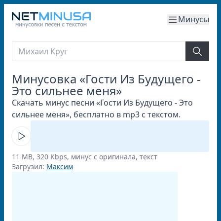
Минусы
Минусовка «Гости Из Будущего -
Это сильнее меня»
Скачать минус песни «Гости Из Будущего - Это
сильнее меня», бесплатно в mp3 с текстом.
11 MB, 320 Kbps, минус с оригинала, текст
Загрузил:
Максим