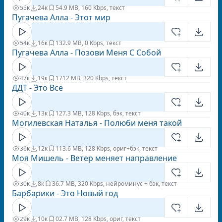
55к
24к
5
4.9 MB, 160 Kbps, текст
Пугачева Алла - Этот мир
54к
16к
13
2.9 MB, 0 Kbps, текст
Пугачева Алла - Позови Меня С Собой
47к
19к
17
12 MB, 320 Kbps, текст
ДДТ - Это Все
40к
13к
12
7.3 MB, 128 Kbps, бэк, текст
Могилевская Наталья - Полюби меня такой
36к
12к
11
3.6 MB, 128 Kbps, ориг+бэк, текст
Моя Мишель - Ветер меняет направление
30к
8к
3
6.7 MB, 320 Kbps, нейроминус + бэк, текст
Барбарики - Это Новый год
29к
10к
0
2.7 MB, 128 Kbps, ориг, текст