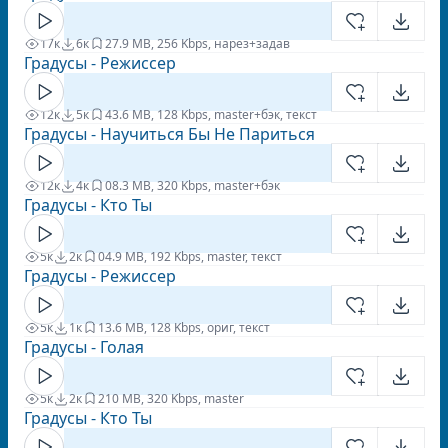
17к
6к
2
7.9 MB, 256 Kbps, нарез+задав
Градусы - Режиссер
12к
5к
4
3.6 MB, 128 Kbps, master+бэк, текст
Градусы - Научиться Бы Не Париться
12к
4к
0
8.3 MB, 320 Kbps, master+бэк
Градусы - Кто Ты
5к
2к
0
4.9 MB, 192 Kbps, master, текст
Градусы - Режиссер
5к
1к
1
3.6 MB, 128 Kbps, ориг, текст
Градусы - Голая
5к
2к
2
10 MB, 320 Kbps, master
Градусы - Кто Ты