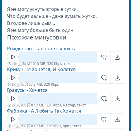
Я не могу уснуть вторые сутки,
Что будет дальше - даже думать жутко,
В голове лишь дым...
Я не могу больше быть один.
Похожие минусовки
Рождество - Так хочется жить
16к
5к
10
10 MB, 320 Kbps, текст
Крикун - И Хочется, И Колется
3к
1к
0
7.3 MB, 320 Kbps
Градусы - Хочется
2к
300
0
7.2 MB, 320 Kbps, мастер, текст
Фабрика - А Любить Так Хочется
1к
300
0
3.7 MB, 128 Kbps, ориг, текст