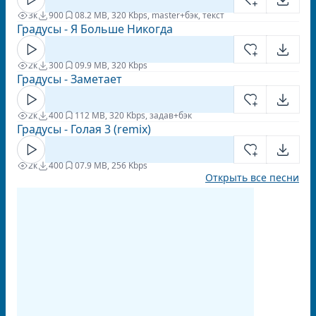
3к
900
0
8.2 MB, 320 Kbps, master+бэк, текст
Градусы - Я Больше Никогда
2к
300
0
9.9 MB, 320 Kbps
Градусы - Заметает
2к
400
1
12 MB, 320 Kbps, задав+бэк
Градусы - Голая 3 (remix)
2к
400
0
7.9 MB, 256 Kbps
Открыть все песни