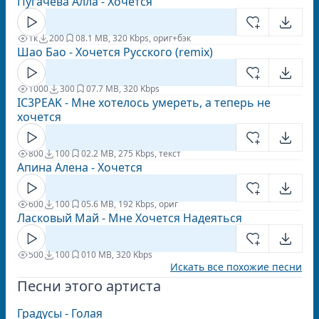
Пугачева Алла - Хочется
1к
200
0
8.1 MB, 320 Kbps, ориг+бэк
Шао Бао - Хочется Русского (remix)
1000
300
0
7.7 MB, 320 Kbps
IC3PEAK - Мне хотелось умереть, а теперь не
хочется
800
100
0
2.2 MB, 275 Kbps, текст
Апина Алена - Хочется
600
100
0
5.6 MB, 192 Kbps, ориг
Ласковый Май - Мне Хочется Надеяться
500
100
0
10 MB, 320 Kbps
Искать все похожие песни
Песни этого артиста
Градусы - Голая