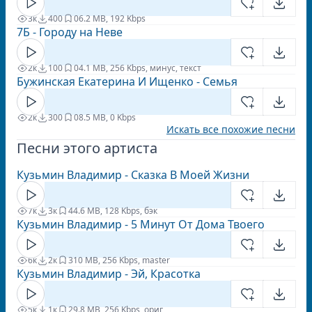
3к
400
0
6.2 MB, 192 Kbps
7Б - Городу на Неве
2к
100
0
4.1 MB, 256 Kbps, минус, текст
Бужинская Екатерина И Ищенко - Семья
2к
300
0
8.5 MB, 0 Kbps
Искать все похожие песни
Песни этого артиста
Кузьмин Владимир - Сказка В Моей Жизни
7к
3к
4
4.6 MB, 128 Kbps, бэк
Кузьмин Владимир - 5 Минут От Дома Твоего
6к
2к
3
10 MB, 256 Kbps, master
Кузьмин Владимир - Эй, Красотка
5к
1к
2
9.8 MB, 256 Kbps, ориг