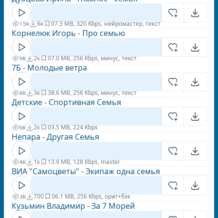
15к
6к
0
7.3 MB, 320 Kbps, нейромастер, текст
Корнелюк Игорь - Про семью
9к
2к
0
7.0 MB, 256 Kbps, минус, текст
7Б - Молодые ветра
8к
3к
3
8.6 MB, 256 Kbps, минус, текст
Детские - Спортивная Семья
6к
2к
0
3.5 MB, 224 Kbps
Непара - Другая Семья
4к
1к
1
3.9 MB, 128 Kbps, master
ВИА "Самоцветы" - Экипаж одна семья
3к
700
0
6.1 MB, 256 Kbps, ориг+бэк
Кузьмин Владимир - За 7 Морей