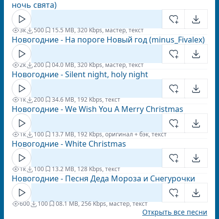
ночь свята)
3к
500
1
5.5 MB, 320 Kbps, мастер, текст
Новогодние - На пороге Новый год (minus_Fivalex)
2к
200
0
4.0 MB, 320 Kbps, мастер, текст
Новогодние - Silent night, holy night
1к
200
3
4.6 MB, 192 Kbps, текст
Новогодние - We Wish You A Merry Christmas
1к
100
1
3.7 MB, 192 Kbps, оригинал + бэк, текст
Новогодние - White Christmas
1к
100
1
3.2 MB, 128 Kbps, текст
Новогодние - Песня Деда Мороза и Снегурочки
600
100
0
8.1 MB, 256 Kbps, мастер, текст
Открыть все песни