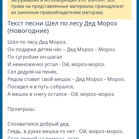
права на представленные материалы принадлежат
их законным правообладателям (авторам).
Текст песни Шел по лесу Дед Мороз
(Новогодние)
Шёл по лесу Дед Мороз,
Он подарки детям нёс – Дед Мороз – Мороз.
По сугробам он шагал
И немножечко устал - Ой, мороз-мороз.
Сел дедуля на пенёк,
Рядом ставит свой мешок – Дед Мороз – Мороз.
Посидел и в путь собрался,
А мешок в снегу остался - Ой, мороз–мороз.
Проигрыш.
Спохватился добрый дед:
Глядь, в руках мешка-то нет - Ой, мороз–мороз.
Стал зверей на помощь звать,