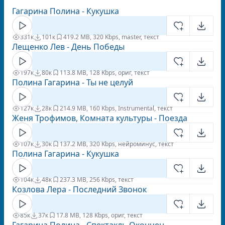
Гагарина Полина - Кукушка
331к
101к
41
9.2 MB, 320 Kbps, master, текст
Лещенко Лев - День Победы
197к
80к
11
3.8 MB, 128 Kbps, ориг, текст
Полина Гагарина - Ты не целуй
127к
28к
21
4.9 MB, 160 Kbps, Instrumental, текст
Женя Трофимов, Комната культуры - Поезда
107к
30к
13
7.2 MB, 320 Kbps, нейроминус, текст
Полина Гагарина - Кукушка
104к
48к
23
7.3 MB, 256 Kbps, текст
Козлова Лера - Последний Звонок
85к
37к
1
7.8 MB, 128 Kbps, ориг, текст