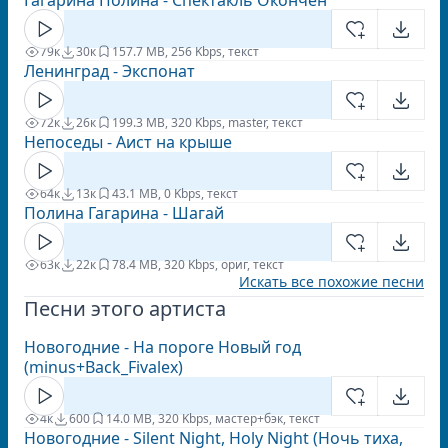
Гагарина Полина - Спектакль Окончен
79к
30к
15
7.7 MB, 256 Kbps, текст
Ленинград - Экспонат
72к
26к
19
9.3 MB, 320 Kbps, master, текст
Непоседы - Аист на крыше
64к
13к
4
3.1 MB, 0 Kbps, текст
Полина Гагарина - Шагай
63к
22к
7
8.4 MB, 320 Kbps, ориг, текст
Искать все похожие песни
Песни этого артиста
Новогодние - На пороге Новый год
(minus+Back_Fivalex)
4к
600
1
4.0 MB, 320 Kbps, мастер+бэк, текст
Новогодние - Silent Night, Holy Night (Ночь тиха,