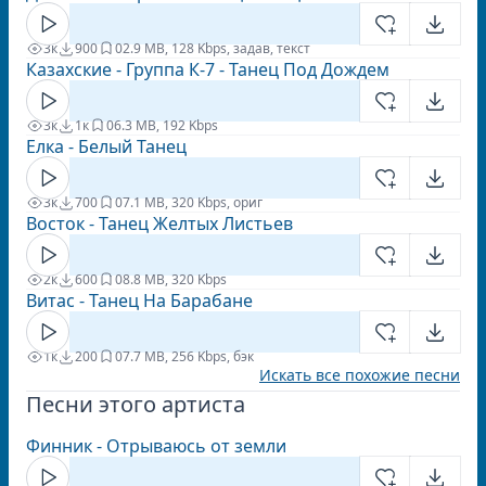
3к
900
0
2.9 MB, 128 Kbps, задав, текст
Казахские - Группа К-7 - Танец Под Дождем
3к
1к
0
6.3 MB, 192 Kbps
Елка - Белый Танец
3к
700
0
7.1 MB, 320 Kbps, ориг
Восток - Танец Желтых Листьев
2к
600
0
8.8 MB, 320 Kbps
Витас - Танец На Барабане
1к
200
0
7.7 MB, 256 Kbps, бэк
Искать все похожие песни
Песни этого артиста
Финник - Отрываюсь от земли