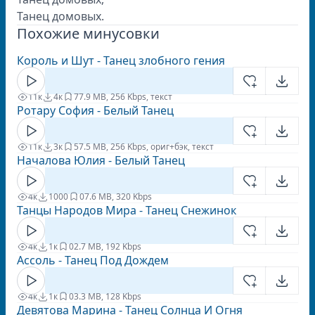
Танец домовых.
Похожие минусовки
Король и Шут - Танец злобного гения
11к
4к
7
7.9 MB, 256 Kbps, текст
Ротару София - Белый Танец
11к
3к
5
7.5 MB, 256 Kbps, ориг+бэк, текст
Началова Юлия - Белый Танец
4к
1000
0
7.6 MB, 320 Kbps
Танцы Народов Мира - Танец Снежинок
4к
1к
0
2.7 MB, 192 Kbps
Ассоль - Танец Под Дождем
4к
1к
0
3.3 MB, 128 Kbps
Девятова Марина - Танец Солнца И Огня