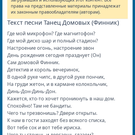
права на представленные материалы принадлежат
их законным правообладателям (авторам).
Текст песни Танец Домовых (Финник)
Где мой микрофон? Где магнитофон?
Где мой диско шар и полный стадион?
Настроение огонь, настроение звон
День рождения сегодня празднует (Он)
Сам домовой Финник.
Детектив и король вечеринок,
В одной руке чипс, в другой руке пончик,
На груди жетон, и в кармане колокольчик,
Динь-Дон-Динь-Дон.
Кажется, кто-то хочет проникнуть в наш дом.
Спокойно! Там не бандиты.
Чего ты трезвонишь? Двери открыты.
К нам в гости заходят без всякого списка,
Вот тебе сок и вот тебе ириска.
Чего ты стоишь и дергаешь глазом?