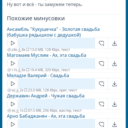
Ну вот и всё - ты замужем теперь.
Похожие минусовки
Ансамбль "Кукушечка" - Золотая свадьба
(бабушка рядышком с дедушкой)
24к
8к
1
3.0 MB, 128 Kbps, текст
Магомаев Муслим - Ах, эта свадьба
17к
6к
1
9.4 MB, 320 Kbps, текст
Меладзе Валерий - Свадьба
5к
2к
2
3.0 MB, 128 Kbps, ориг, текст
Державин Андрей - Чужая свадьба
5к
1к
0
7.5 MB, 256 Kbps, мастер, текст
Арно Бабаджанян - Ах, эта свадьба