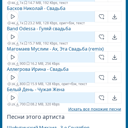
4к
1к
1
4.7 MB, 192 Kbps, текст
Басков Николай - Свадьба
4к
1к
2
3.2 MB, 128 Kbps, ориг+бэк, текст
Band Odessa - Гуляй свадьба
3к
1к
1
5.7 MB, 192 Kbps, текст
Магомаев Муслим - Ах, Эта Свадьба (remix)
3к
900
1
6.2 MB, 256 Kbps
Аллегрова Ирина - Свадьба
3к
800
1
5.9 MB, 128 Kbps, ориг+бэк, текст
Белый День - Чужая Жена
2к
700
0
8.2 MB, 320 Kbps
Искать все похожие песни
Песни этого артиста
Шуфутинский Михаил - 3-е Сентября