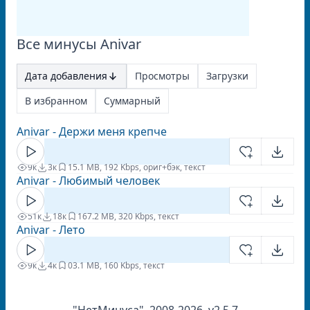
Все минусы Anivar
Дата добавления
Просмотры
Загрузки
В избранном
Суммарный
Anivar - Держи меня крепче
9к
3к
1
5.1 MB, 192 Kbps, ориг+бэк, текст
Anivar - Любимый человек
51к
18к
16
7.2 MB, 320 Kbps, текст
Anivar - Лето
9к
4к
0
3.1 MB, 160 Kbps, текст