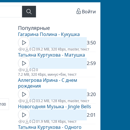
Войти
Популярные
Гагарина Полина - Кукушка
3:50
0
0
0
9.2 MB, 320 Kbps, master, текст
Татьяна Куртукова - Матушка
2:59
0
0
0
7.2 MB, 320 Kbps, минус+бэк, текст
Аллегрова Ирина - С днем
рождения
3:20
0
0
0
3.2 MB, 128 Kbps, master, текст
100
Новогодняя Музыка - Jingle Bells
2:01
0
0
0
1.9 MB, 128 Kbps, текст
Татьяна Куртукова - Одного