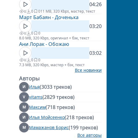
04:26
0
0
0
11 MB, 320 Kbps, мастер, текст
Март Бабаян - Доченька
03:20
0
0
0
8.0 MB, 320 Kbps, оригинал + бэк, текст
Ани Лорак - Обожаю
03:02
0
0
0
7.3 MB, 320 Kbps, мастер + бэк, текст
Все новинки
Авторы
(3033 треков)
Илья
И
(2829 треков)
vitams
V
(718 треков)
Максим
М
(218 треков)
Илья Мойсеенко
И
(199 треков)
Мамажанов Борис
М
Все авторы