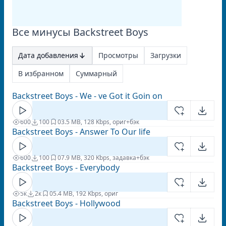
Все минусы Backstreet Boys
Дата добавления
Просмотры
Загрузки
В избранном
Суммарный
Backstreet Boys - We - ve Got it Goin on
600
100
0
3.5 MB, 128 Kbps, ориг+бэк
Backstreet Boys - Answer To Our life
600
100
0
7.9 MB, 320 Kbps, задавка+бэк
Backstreet Boys - Everybody
5к
2к
0
5.4 MB, 192 Kbps, ориг
Backstreet Boys - Hollywood