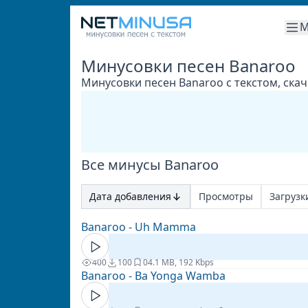
М
Минусовки песен Banaroo
Минусовки песен Banaroo с текстом, ска
Все минусы Banaroo
Дата добавления
Просмотры
Загрузк
Banaroo - Uh Mamma
400
100
0
4.1 MB, 192 Kbps
Banaroo - Ba Yonga Wamba