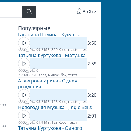
Войти
Популярные
Гагарина Полина - Кукушка
3:50
0
0
0
9.2 MB, 320 Kbps, master, текст
Татьяна Куртукова - Матушка
2:59
0
0
0
7.2 MB, 320 Kbps, минус+бэк, текст
Аллегрова Ирина - С днем
рождения
3:20
0
0
0
3.2 MB, 128 Kbps, master, текст
100
Новогодняя Музыка - Jingle Bells
2:01
0
0
0
1.9 MB, 128 Kbps, текст
100
Татьяна Куртукова - Одного