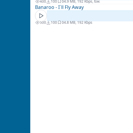
400
100
0
4.9 MB, 192 Kbps, бэк
Banaroo - I`ll Fly Away
500
100
0
4.8 MB, 192 Kbps