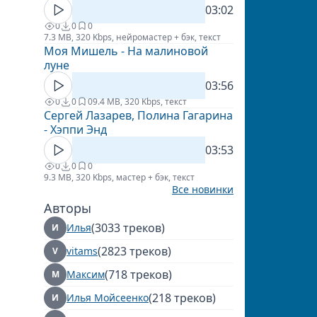
03:02
0
0
0
7.3 MB, 320 Kbps, нейромастер + бэк, текст
Моя Мишель - На малиновой
луне
03:56
0
0
0
9.4 MB, 320 Kbps, текст
Сергей Лазарев, Полина Гагарина
- Хэппи Энд
03:53
0
0
0
9.3 MB, 320 Kbps, мастер + бэк, текст
Все новинки
Авторы
(3033 треков)
Илья
И
(2823 треков)
vitams
V
(718 треков)
Максим
М
(218 треков)
Илья Мойсеенко
И