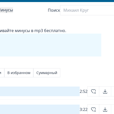
инусы
Поиск
чивайте минусы в mp3 бесплатно.
и
В избранном
Суммарный
2:52
3:22