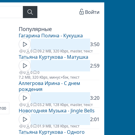
Войти
Популярные
Гагарина Полина - Кукушка
3:50
0
0
0
9.2 MB, 320 Kbps, master, текст
Татьяна Куртукова - Матушка
2:59
0
0
0
7.2 MB, 320 Kbps, минус+бэк, текст
Аллегрова Ирина - С днем
рождения
3:20
0
0
0
3.2 MB, 128 Kbps, master, текст
100
Новогодняя Музыка - Jingle Bells
2:01
0
0
0
1.9 MB, 128 Kbps, текст
Татьяна Куртукова - Одного