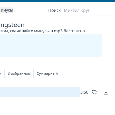
инусы
Поиск
ingsteen
стом, скачивайте минусы в mp3 бесплатно.
и
В избранном
Суммарный
3:50