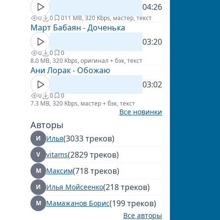
04:26
0
0
0
11 MB, 320 Kbps, мастер, текст
Март Бабаян - Доченька
03:20
0
0
0
8.0 MB, 320 Kbps, оригинал + бэк, текст
Ани Лорак - Обожаю
03:02
0
0
0
7.3 MB, 320 Kbps, мастер + бэк, текст
Все новинки
Авторы
(3033 треков)
Илья
И
(2829 треков)
vitams
V
(718 треков)
Максим
М
(218 треков)
Илья Мойсеенко
И
(199 треков)
Мамажанов Борис
М
Все авторы