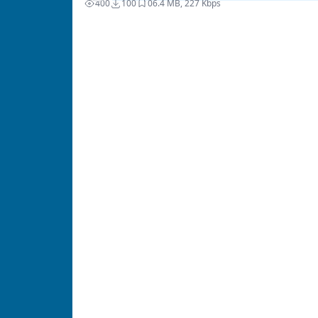
400
100
0
6.4 MB, 227 Kbps