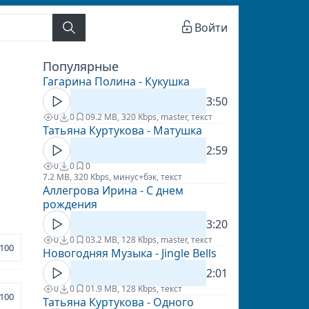
Войти
Популярные
Гагарина Полина - Кукушка
3:50
0
0
0
9.2 MB, 320 Kbps, master, текст
Татьяна Куртукова - Матушка
2:59
0
0
0
7.2 MB, 320 Kbps, минус+бэк, текст
Аллегрова Ирина - С днем
рождения
3:20
0
0
0
3.2 MB, 128 Kbps, master, текст
100
Новогодняя Музыка - Jingle Bells
2:01
0
0
0
1.9 MB, 128 Kbps, текст
100
Татьяна Куртукова - Одного