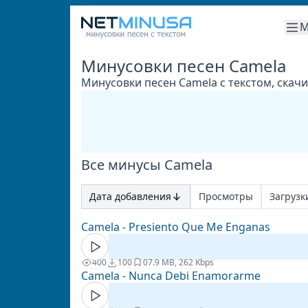
М
Минусовки песен Camela
Минусовки песен Camela с текстом, скач
Все минусы Camela
Дата добавления
Просмотры
Загрузк
Camela - Presiento Que Me Enganas
400
100
0
7.9 MB, 262 Kbps
Camela - Nunca Debi Enamorarme