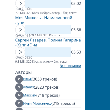
03:02
0
0
0
7.3 MB, 320 Kbps, нейромастер + бэк, текст
Моя Мишель - На малиновой
луне
03:56
0
0
0
9.4 MB, 320 Kbps, текст
Сергей Лазарев, Полина Гагарина
- Хэппи Энд
03:53
0
0
0
9.3 MB, 320 Kbps, мастер + бэк, текст
Все новинки
Авторы
(3033 треков)
Илья
И
(2823 треков)
vitams
V
(718 треков)
Максим
М
(218 треков)
Илья Мойсеенко
И