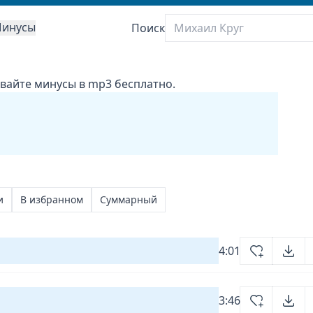
инусы
Поиск
ивайте минусы в mp3 бесплатно.
и
В избранном
Суммарный
4:01
3:46