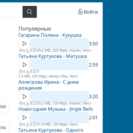
Войти
Популярные
Гагарина Полина - Кукушка
3:50
0
0
0
9.2 MB, 320 Kbps, master, текст
Татьяна Куртукова - Матушка
2:59
0
0
0
7.2 MB, 320 Kbps, минус+бэк, текст
Аллегрова Ирина - С днем
рождения
3:20
0
0
0
3.2 MB, 128 Kbps, master, текст
300
Новогодняя Музыка - Jingle Bells
2:01
0
0
0
1.9 MB, 128 Kbps, текст
700
Татьяна Куртукова - Одного