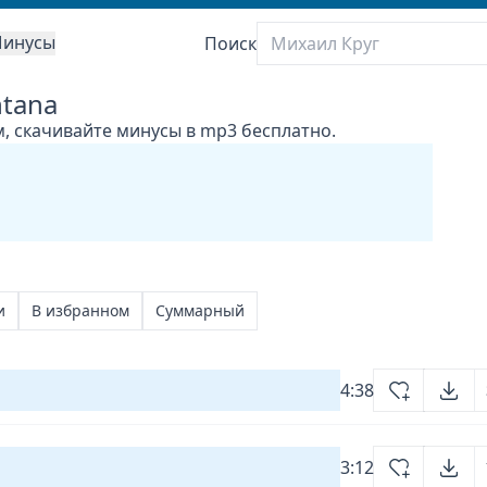
инусы
Поиск
ntana
м, скачивайте минусы в mp3 бесплатно.
и
В избранном
Суммарный
4:38
3:12