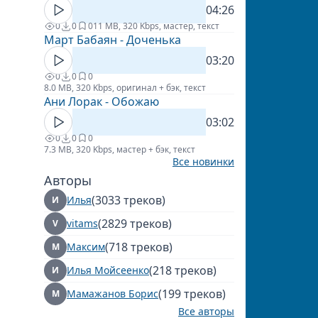
04:26
0
0
0
11 MB, 320 Kbps, мастер, текст
Март Бабаян - Доченька
03:20
0
0
0
8.0 MB, 320 Kbps, оригинал + бэк, текст
Ани Лорак - Обожаю
03:02
0
0
0
7.3 MB, 320 Kbps, мастер + бэк, текст
Все новинки
Авторы
(3033 треков)
Илья
И
(2829 треков)
vitams
V
(718 треков)
Максим
М
(218 треков)
Илья Мойсеенко
И
(199 треков)
Мамажанов Борис
М
Все авторы