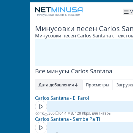
М
Минусовки песен Carlos Sa
Минусовки песен Carlos Santana с тексто
Все минусы Carlos Santana
Дата добавления
Просмотры
Загрузк
Carlos Santana - El Farol
1к
300
0
4.4 MB, 128 Kbps, для гитары
Carlos Santana - Samba Pa Ti