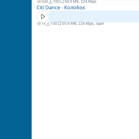
500
100
0
4.9 MB, 224 Kbps
Citi Dance - Колобок
1к
100
0
5.9 MB, 224 Kbps, ориг