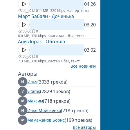
04:26
0
0
0
11 MB, 320 Kbps, мастер, текст
Март Бабаян - Доченька
03:20
0
0
0
8.0 MB, 320 Kbps, оригинал + бэк, текст
Ани Лорак - Обожаю
03:02
0
0
0
7.3 MB, 320 Kbps, мастер + бэк, текст
Все новинки
Авторы
(3033 треков)
Илья
И
(2829 треков)
vitams
V
(718 треков)
Максим
М
(218 треков)
Илья Мойсеенко
И
(199 треков)
Мамажанов Борис
М
Все авторы