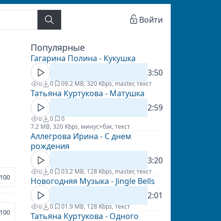
Войти
Популярные
Гагарина Полина - Кукушка
3:50
0
0
0
9.2 MB, 320 Kbps, master, текст
Татьяна Куртукова - Матушка
2:59
0
0
0
7.2 MB, 320 Kbps, минус+бэк, текст
Аллегрова Ирина - С днем
рождения
3:20
0
0
0
3.2 MB, 128 Kbps, master, текст
100
Новогодняя Музыка - Jingle Bells
2:01
0
0
0
1.9 MB, 128 Kbps, текст
100
Татьяна Куртукова - Одного