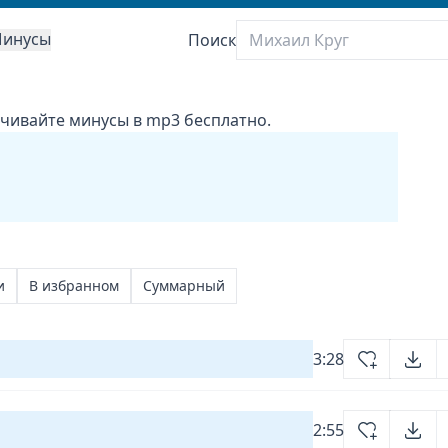
инусы
Поиск
качивайте минусы в mp3 бесплатно.
и
В избранном
Суммарный
3:28
2:55