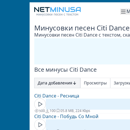
М
Минусовки песен Citi Dance
Минусовки песен Citi Dance с текстом, с
Все минусы Citi Dance
Дата добавления
Просмотры
Загрузк
Citi Dance - Ресница
500
100
0
5.8 MB, 224 Kbps
Citi Dance - Побудь Со Мной