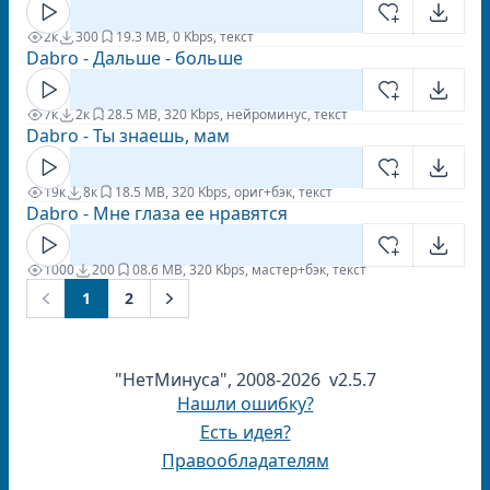
2к
300
1
9.3 MB, 0 Kbps, текст
Dabro - Дальше - больше
7к
2к
2
8.5 MB, 320 Kbps, нейроминус, текст
Dabro - Ты знаешь, мам
19к
8к
1
8.5 MB, 320 Kbps, ориг+бэк, текст
Dabro - Мне глаза ее нравятся
1000
200
0
8.6 MB, 320 Kbps, мастер+бэк, текст
1
2
Next
Previous
"НетМинуса", 2008-2026 v2.5.7
Нашли ошибку?
Есть идея?
Правообладателям