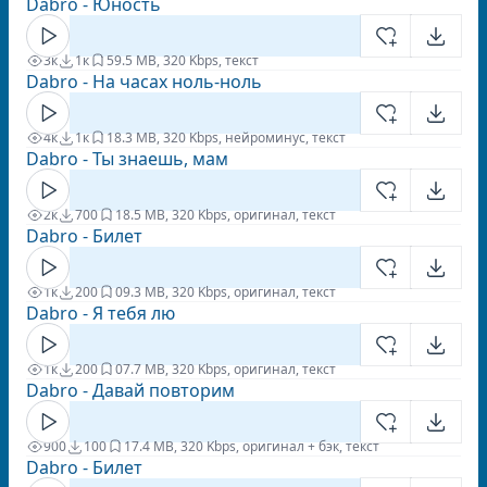
Dabro - Юность
3к
1к
5
9.5 MB, 320 Kbps, текст
Dabro - На часах ноль-ноль
4к
1к
1
8.3 MB, 320 Kbps, нейроминус, текст
Dabro - Ты знаешь, мам
2к
700
1
8.5 MB, 320 Kbps, оригинал, текст
Dabro - Билет
1к
200
0
9.3 MB, 320 Kbps, оригинал, текст
Dabro - Я тебя лю
1к
200
0
7.7 MB, 320 Kbps, оригинал, текст
Dabro - Давай повторим
900
100
1
7.4 MB, 320 Kbps, оригинал + бэк, текст
Dabro - Билет