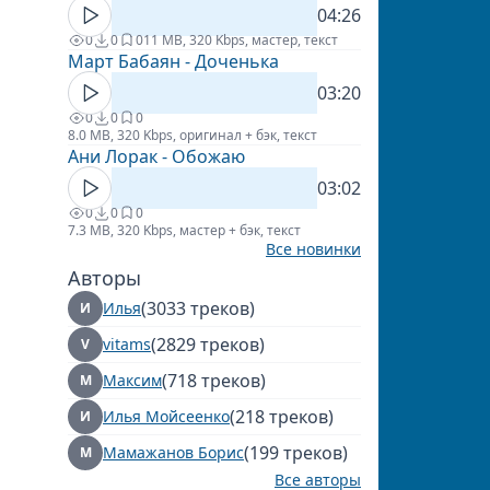
04:26
0
0
0
11 MB, 320 Kbps, мастер, текст
Март Бабаян - Доченька
03:20
0
0
0
8.0 MB, 320 Kbps, оригинал + бэк, текст
Ани Лорак - Обожаю
03:02
0
0
0
7.3 MB, 320 Kbps, мастер + бэк, текст
Все новинки
Авторы
(3033 треков)
Илья
И
(2829 треков)
vitams
V
(718 треков)
Максим
М
(218 треков)
Илья Мойсеенко
И
(199 треков)
Мамажанов Борис
М
Все авторы