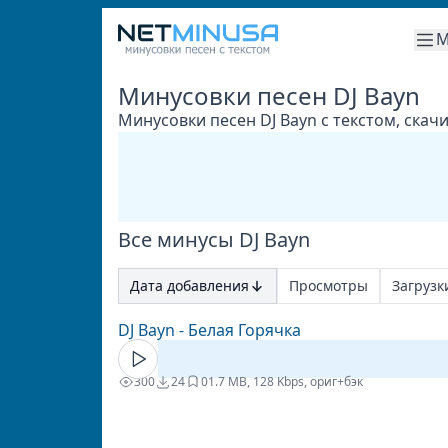
М
Минусовки песен DJ Bayn
Минусовки песен DJ Bayn с текстом, скач
Все минусы DJ Bayn
Дата добавления
Просмотры
Загрузк
DJ Bayn - Белая Горячка
300
24
0
1.7 MB, 128 Kbps, ориг+бэк