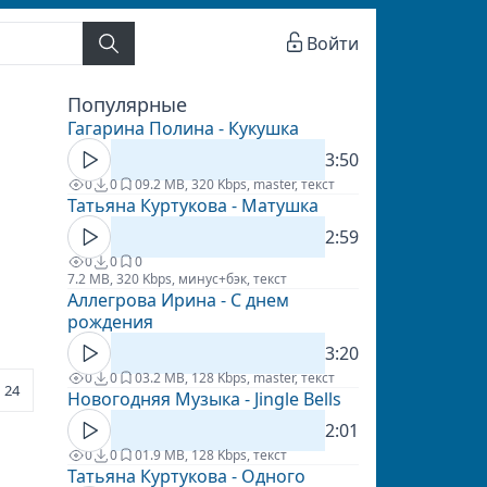
Войти
Популярные
Гагарина Полина - Кукушка
3:50
0
0
0
9.2 MB, 320 Kbps, master, текст
Татьяна Куртукова - Матушка
2:59
0
0
0
7.2 MB, 320 Kbps, минус+бэк, текст
Аллегрова Ирина - С днем
рождения
3:20
0
0
0
3.2 MB, 128 Kbps, master, текст
24
Новогодняя Музыка - Jingle Bells
2:01
0
0
0
1.9 MB, 128 Kbps, текст
Татьяна Куртукова - Одного