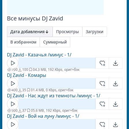
Все минусы DJ Zavid
Дата добавления
Просмотры
Загрузки
В избранном
Суммарный
DJ Zavid - Казачья /минус - 1/
700
100
0
4.3 MB, 192 Kbps, ориг+бэк
DJ Zavid - Комары
400
35
0
1.4 MB, 0 Kbps, ориг+бэк
DJ Zavid - Нас ждут из темноты /минус - 1/
500
37
0
5.6 MB, 192 Kbps, ориг+бэк
DJ Zavid - Вой на луну /минус - 1/