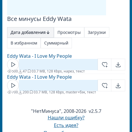
Все минусы Eddy Wata
Дата добавления
Просмотры
Загрузки
В избранном
Суммарный
Eddy Wata - I Love My People
500
47
0
3.7 MB, 128 Kbps, нарез, текст
Eddy Wata - I Love My People
700
200
0
3.7 MB, 128 Kbps, master+бэк, текст
"НетМинуса", 2008-2026 v2.5.7
Нашли ошибку?
Есть идея?