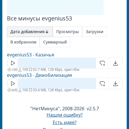
Все минусы evgenius53
Дата добавления
Просмотры
Загрузки
В избранном
Суммарный
evgenius53 - Казачья
700
100
0
2.7 MB, 128 Kbps, ориг+бэк
evgenius53 - Демобилизация
600
100
0
3.4 MB, 128 Kbps, ориг+бэк
"НетМинуса", 2008-2026 v2.5.7
Нашли ошибку?
Есть идея?