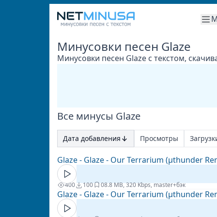
М
Минусовки песен Glaze
Минусовки песен Glaze с текстом, скачи
Все минусы Glaze
Дата добавления
Просмотры
Загрузк
Glaze - Glaze - Our Terrarium (µthunder Re
400
100
0
8.8 MB, 320 Kbps, master+бэк
Glaze - Glaze - Our Terrarium (µthunder Re