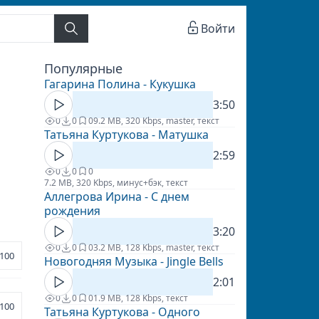
Войти
Популярные
Гагарина Полина - Кукушка
3:50
0
0
0
9.2 MB, 320 Kbps, master, текст
Татьяна Куртукова - Матушка
2:59
0
0
0
7.2 MB, 320 Kbps, минус+бэк, текст
Аллегрова Ирина - С днем
рождения
3:20
0
0
0
3.2 MB, 128 Kbps, master, текст
100
Новогодняя Музыка - Jingle Bells
2:01
0
0
0
1.9 MB, 128 Kbps, текст
100
Татьяна Куртукова - Одного