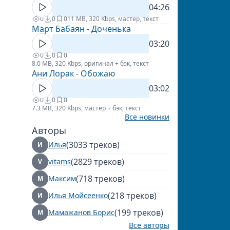
04:26
0
0
0
11 MB, 320 Kbps, мастер, текст
Март Бабаян - Доченька
03:20
0
0
0
8.0 MB, 320 Kbps, оригинал + бэк, текст
Ани Лорак - Обожаю
03:02
0
0
0
7.3 MB, 320 Kbps, мастер + бэк, текст
Все новинки
Авторы
(3033 треков)
Илья
И
(2829 треков)
vitams
V
(718 треков)
Максим
М
(218 треков)
Илья Мойсеенко
И
(199 треков)
Мамажанов Борис
М
Все авторы