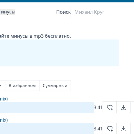
инусы
Поиск
вайте минусы в mp3 бесплатно.
и
В избранном
Суммарный
mix)
3:41
mix)
3:41