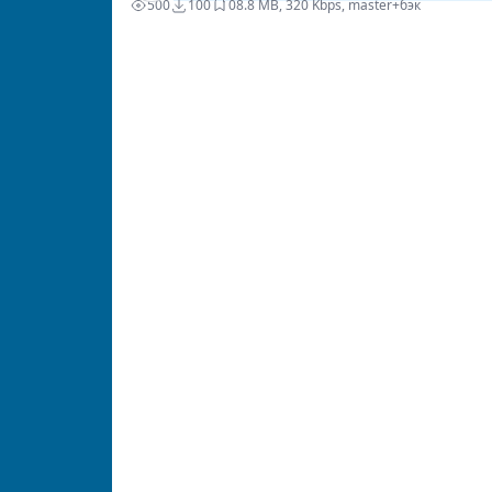
500
100
0
8.8 MB, 320 Kbps, master+бэк