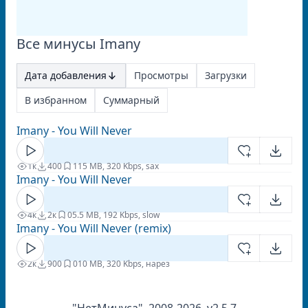
Все минусы Imany
Дата добавления
Просмотры
Загрузки
В избранном
Суммарный
Imany - You Will Never
1к
400
1
15 MB, 320 Kbps, sax
Imany - You Will Never
4к
2к
0
5.5 MB, 192 Kbps, slow
Imany - You Will Never (remix)
2к
900
0
10 MB, 320 Kbps, нарез