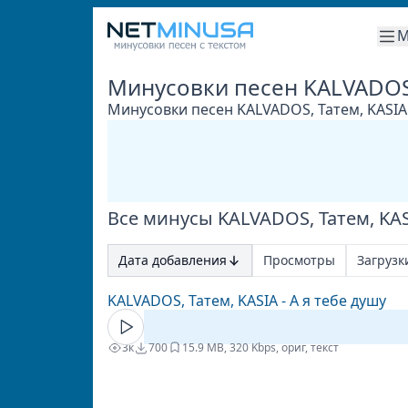
М
Минусовки песен KALVADOS,
Минусовки песен KALVADOS, Татем, KASIA
Все минусы KALVADOS, Татем, KA
Дата добавления
Просмотры
Загрузк
KALVADOS, Татем, KASIA - А я тебе душу
3к
700
1
5.9 MB, 320 Kbps, ориг, текст