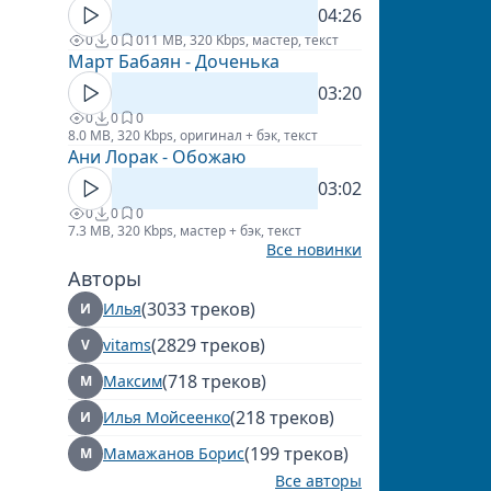
04:26
0
0
0
11 MB, 320 Kbps, мастер, текст
Март Бабаян - Доченька
03:20
0
0
0
8.0 MB, 320 Kbps, оригинал + бэк, текст
Ани Лорак - Обожаю
03:02
0
0
0
7.3 MB, 320 Kbps, мастер + бэк, текст
Все новинки
Авторы
(3033 треков)
Илья
И
(2829 треков)
vitams
V
(718 треков)
Максим
М
(218 треков)
Илья Мойсеенко
И
(199 треков)
Мамажанов Борис
М
Все авторы