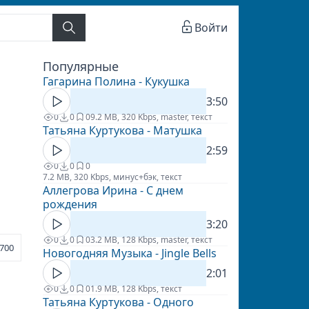
Войти
Популярные
Гагарина Полина - Кукушка
3:50
0
0
0
9.2 MB, 320 Kbps, master, текст
Татьяна Куртукова - Матушка
2:59
0
0
0
7.2 MB, 320 Kbps, минус+бэк, текст
Аллегрова Ирина - С днем
рождения
3:20
0
0
0
3.2 MB, 128 Kbps, master, текст
700
Новогодняя Музыка - Jingle Bells
2:01
0
0
0
1.9 MB, 128 Kbps, текст
Татьяна Куртукова - Одного