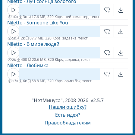
Niletto - Луч солнца золотого
10к
3к
1
7.6 MB, 320 Kbps, нейромастер, текст
Niletto - Someone Like You
5к
2к
0
7.7 MB, 320 Kbps, задавка, текст
Niletto - В мире людей
2к
400
2
8.6 MB, 320 Kbps, задавка, текст
Niletto - Любимка
17к
6к
5
8.8 MB, 320 Kbps, ориг+бэк, текст
"НетМинуса", 2008-2026 v2.5.7
Нашли ошибку?
Есть идея?
Правообладателям