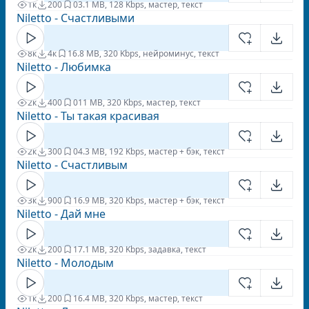
1к
200
0
3.1 MB, 128 Kbps, мастер, текст
Niletto - Счастливыми
8к
4к
1
6.8 MB, 320 Kbps, нейроминус, текст
Niletto - Любимка
2к
400
0
11 MB, 320 Kbps, мастер, текст
Niletto - Ты такая красивая
2к
300
0
4.3 MB, 192 Kbps, мастер + бэк, текст
Niletto - Счастливым
3к
900
1
6.9 MB, 320 Kbps, мастер + бэк, текст
Niletto - Дай мне
2к
200
1
7.1 MB, 320 Kbps, задавка, текст
Niletto - Молодым
1к
200
1
6.4 MB, 320 Kbps, мастер, текст