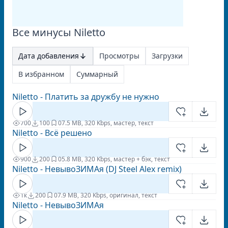
Все минусы Niletto
Дата добавления
Просмотры
Загрузки
В избранном
Суммарный
Niletto - Платить за дружбу не нужно
700
100
0
7.5 MB, 320 Kbps, мастер, текст
Niletto - Всё решено
900
200
0
5.8 MB, 320 Kbps, мастер + бэк, текст
Niletto - НевывоЗИМАя (DJ Steel Alex remix)
1к
200
0
7.9 MB, 320 Kbps, оригинал, текст
Niletto - НевывоЗИМАя