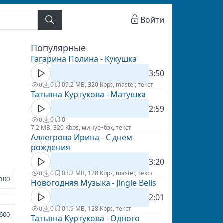
Войти
Популярные
Гагарина Полина - Кукушка
3:50
0
0
0
9.2 MB, 320 Kbps, master, текст
Татьяна Куртукова - Матушка
2:59
0
0
0
7.2 MB, 320 Kbps, минус+бэк, текст
Аллегрова Ирина - С днем
рождения
3:20
0
0
0
3.2 MB, 128 Kbps, master, текст
100
Новогодняя Музыка - Jingle Bells
2:01
0
0
0
1.9 MB, 128 Kbps, текст
600
Татьяна Куртукова - Одного