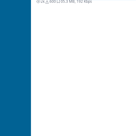
2к
600
0
5.3 MB, 192 Kbps