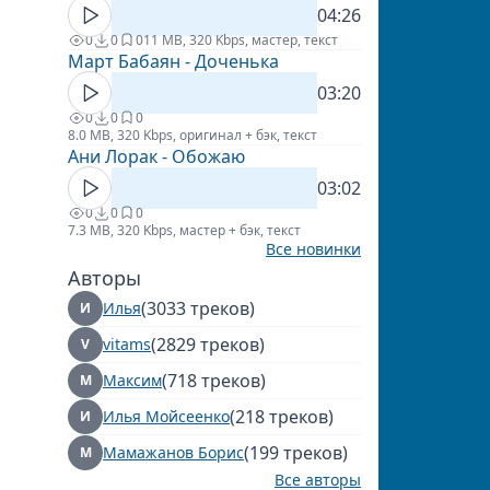
04:26
0
0
0
11 MB, 320 Kbps, мастер, текст
Март Бабаян - Доченька
03:20
0
0
0
8.0 MB, 320 Kbps, оригинал + бэк, текст
Ани Лорак - Обожаю
03:02
0
0
0
7.3 MB, 320 Kbps, мастер + бэк, текст
Все новинки
Авторы
(3033 треков)
Илья
И
(2829 треков)
vitams
V
(718 треков)
Максим
М
(218 треков)
Илья Мойсеенко
И
(199 треков)
Мамажанов Борис
М
Все авторы