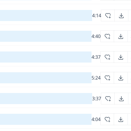
4:14
4:40
4:37
5:24
3:37
4:04