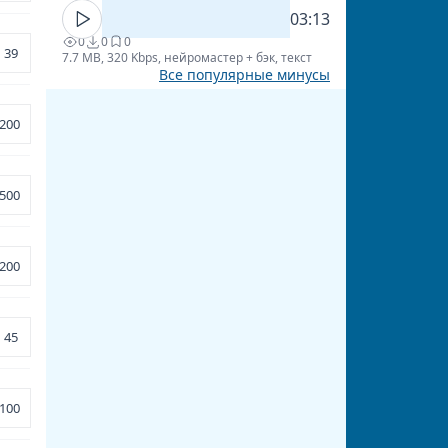
03:13
0
0
0
39
7.7 MB, 320 Kbps, нейромастер + бэк, текст
Все популярные минусы
200
500
200
45
100