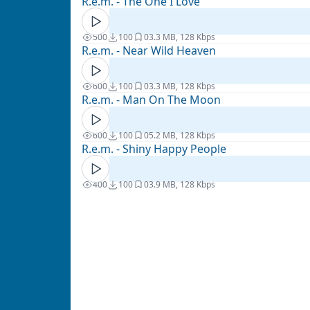
R.e.m. - The One I Love
500
100
0
3.3 MB, 128 Kbps
R.e.m. - Near Wild Heaven
600
100
0
3.3 MB, 128 Kbps
R.e.m. - Man On The Moon
600
100
0
5.2 MB, 128 Kbps
R.e.m. - Shiny Happy People
400
100
0
3.9 MB, 128 Kbps