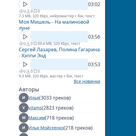
03:02
0
0
0
7.3 MB, 320 Kbps, нейромастер + бэк, текст
Моя Мишель - На малиновой
луне
03:56
0
0
0
9.4 MB, 320 Kbps, текст
Сергей Лазарев, Полина Гагарина
- Хэппи Энд
03:53
0
0
0
9.3 MB, 320 Kbps, мастер + бэк, текст
Все новинки
Авторы
(3033 треков)
Илья
И
(2823 треков)
vitams
V
(718 треков)
Максим
М
(218 треков)
Илья Мойсеенко
И