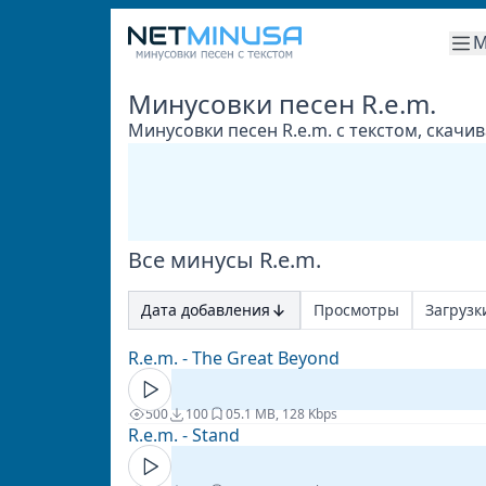
М
Минусовки песен R.e.m.
Минусовки песен R.e.m. с текстом, скачи
Все минусы R.e.m.
Дата добавления
Просмотры
Загрузк
R.e.m. - The Great Beyond
500
100
0
5.1 MB, 128 Kbps
R.e.m. - Stand