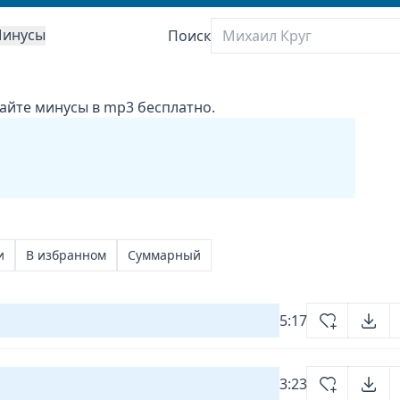
инусы
Поиск
вайте минусы в mp3 бесплатно.
и
В избранном
Суммарный
5:17
3:23