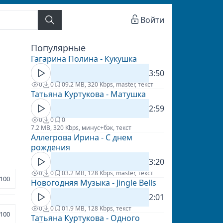
Войти
Популярные
Гагарина Полина - Кукушка
3:50
0
0
0
9.2 MB, 320 Kbps, master, текст
Татьяна Куртукова - Матушка
2:59
0
0
0
7.2 MB, 320 Kbps, минус+бэк, текст
Аллегрова Ирина - С днем
рождения
3:20
0
0
0
3.2 MB, 128 Kbps, master, текст
100
Новогодняя Музыка - Jingle Bells
2:01
0
0
0
1.9 MB, 128 Kbps, текст
100
Татьяна Куртукова - Одного