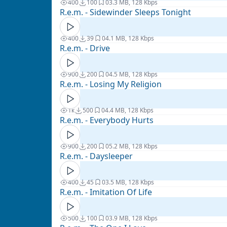
400
100
0
3.3 MB, 128 Kbps
R.e.m. - Sidewinder Sleeps Tonight
400
39
0
4.1 MB, 128 Kbps
R.e.m. - Drive
900
200
0
4.5 MB, 128 Kbps
R.e.m. - Losing My Religion
1к
500
0
4.4 MB, 128 Kbps
R.e.m. - Everybody Hurts
900
200
0
5.2 MB, 128 Kbps
R.e.m. - Daysleeper
400
45
0
3.5 MB, 128 Kbps
R.e.m. - Imitation Of Life
500
100
0
3.9 MB, 128 Kbps