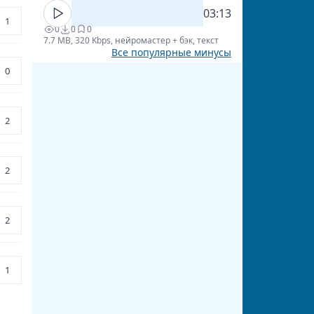
03:13
1
0
0
0
7.7 MB, 320 Kbps, нейромастер + бэк, текст
Все популярные минусы
0
2
2
2
1