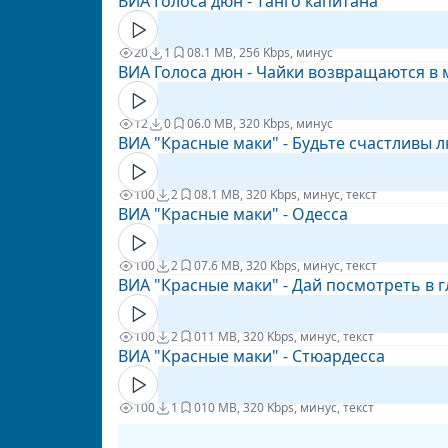
ВИА Голоса дюн - Tанго капитана
20
1
0
8.1 MB, 256 Kbps, минус
ВИА Голоса дюн - Чайки возвращаются в
12
0
0
6.0 MB, 320 Kbps, минус
ВИА "Красные маки" - Будьте счастливы 
100
2
0
8.1 MB, 320 Kbps, минус, текст
ВИА "Красные маки" - Одесса
100
2
0
7.6 MB, 320 Kbps, минус, текст
ВИА "Красные маки" - Дай посмотреть в г
100
2
0
11 MB, 320 Kbps, минус, текст
ВИА "Красные маки" - Стюардесса
100
1
0
10 MB, 320 Kbps, минус, текст