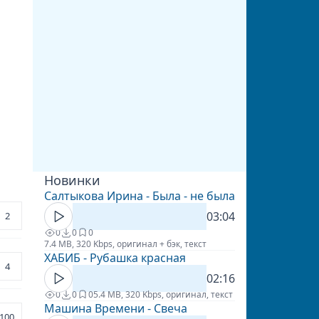
Новинки
Салтыкова Ирина - Была - не была
03:04
2
0
0
0
7.4 MB, 320 Kbps, оригинал + бэк, текст
ХАБИБ - Рубашка красная
4
02:16
0
0
0
5.4 MB, 320 Kbps, оригинал, текст
Машина Времени - Свеча
100