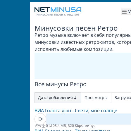
М
Минусовки песен Ретро
Ретро музыка включает в себя популярны
минусовки известных ретро-хитов, котор
исполнить любимые композиции.
Все минусы Ретро
Дата добавления
Просмотры
Загрузк
ВИА Голоса дюн - Свети, мое солнце
9
0
0
8.4 MB, 320 Kbps, минус