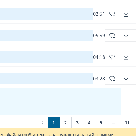
02:51
05:59
04:18
03:28
1
2
3
4
5
...
11
Previous
н, файлы mp3 и тексты загружаются на сайт самими