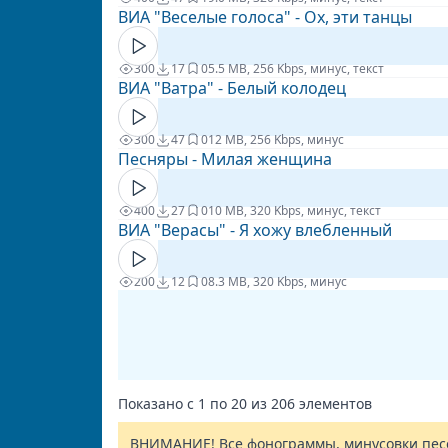
ВИА "Веселые голоса" - Ох, эти танцы
300
17
0
5.5 MB, 256 Kbps, минус, текст
ВИА "Ватра" - Белый колодец
300
47
0
12 MB, 256 Kbps, минус
Песняры - Милая женщина
400
27
0
10 MB, 320 Kbps, минус, текст
ВИА "Верасы" - Я хожу влебленный
200
12
0
8.3 MB, 320 Kbps, минус
Показано с
1
по
20
из
206
элементов
ВНИМАНИЕ! Все фонограммы, минусовки песе