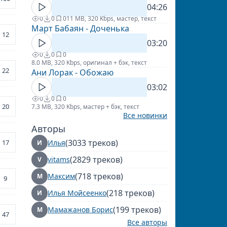
04:26
0
0
0
11 MB, 320 Kbps, мастер, текст
Март Бабаян - Доченька
12
03:20
0
0
0
8.0 MB, 320 Kbps, оригинал + бэк, текст
22
Ани Лорак - Обожаю
03:02
0
0
0
20
7.3 MB, 320 Kbps, мастер + бэк, текст
Все новинки
Авторы
(3033 треков)
17
Илья
И
(2829 треков)
vitams
V
(718 треков)
Максим
М
9
(218 треков)
Илья Мойсеенко
И
(199 треков)
Мамажанов Борис
М
47
Все авторы