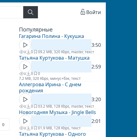
Войти
Популярные
Гагарина Полина - Кукушка
3:50
0
0
0
9.2 MB, 320 Kbps, master, текст
Татьяна Куртукова - Матушка
2:59
0
0
0
7.2 MB, 320 Kbps, минус+бэк, текст
Аллегрова Ирина - С днем
рождения
3:20
0
0
0
3.2 MB, 128 Kbps, master, текст
Новогодняя Музыка - Jingle Bells
2:01
0
0
0
0
1.9 MB, 128 Kbps, текст
Татьяна Куртукова - Одного