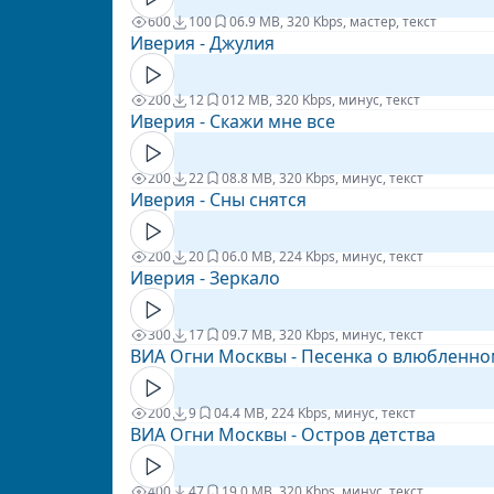
600
100
0
6.9 MB, 320 Kbps, мастер, текст
Иверия - Джулия
200
12
0
12 MB, 320 Kbps, минус, текст
Иверия - Скажи мне все
200
22
0
8.8 MB, 320 Kbps, минус, текст
Иверия - Сны снятся
200
20
0
6.0 MB, 224 Kbps, минус, текст
Иверия - Зеркало
300
17
0
9.7 MB, 320 Kbps, минус, текст
ВИА Огни Москвы - Песенка о влюбленно
200
9
0
4.4 MB, 224 Kbps, минус, текст
ВИА Огни Москвы - Остров детства
400
47
1
9.0 MB, 320 Kbps, минус, текст