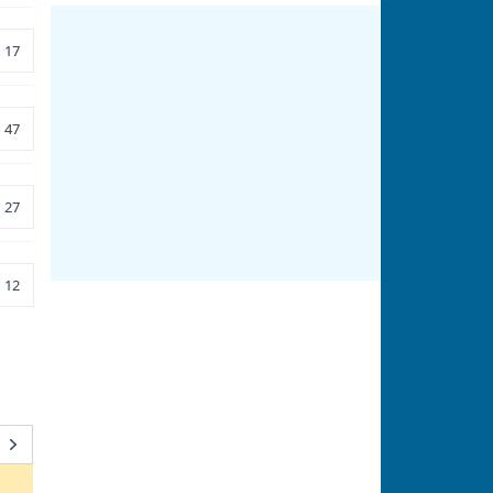
17
47
27
12
Next