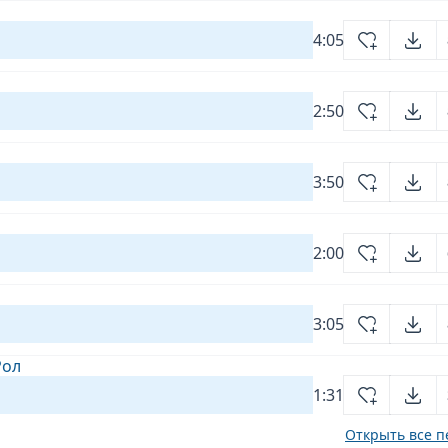
4:05
2:50
3:50
2:00
3:05
Рол
1:31
Открыть все п