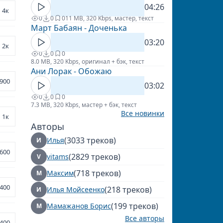
04:26
4к
0
0
0
11 MB, 320 Kbps, мастер, текст
Март Бабаян - Доченька
03:20
2к
0
0
0
8.0 MB, 320 Kbps, оригинал + бэк, текст
Ани Лорак - Обожаю
900
03:02
0
0
0
7.3 MB, 320 Kbps, мастер + бэк, текст
Все новинки
1к
Авторы
(3033 треков)
Илья
И
600
(2829 треков)
vitams
V
(718 треков)
Максим
М
400
(218 треков)
Илья Мойсеенко
И
(199 треков)
Мамажанов Борис
М
Все авторы
400