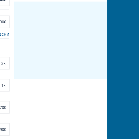
300
есни
2к
1к
700
900