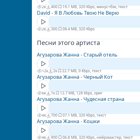
2к
400
1
9.1 MB, 320 Kbps, минус+бэк, текст
David - Я В Любовь Твою Не Верю
2к
300
0
8.4 MB, 320 Kbps
Песни этого артиста
Агузарова Жанна - Старый отель
12к
2к
2
2.7 MB, 0 Kbps, текст
Агузарова Жанна - Черный Кот
6к
1к
1
2.7 MB, 128 Kbps, ориг
Агузарова Жанна - Чудесная страна
4к
700
0
7.1 MB, 320 Kbps, текст
Агузарова Жанна - Кошки
4к
900
0
6.8 MB, 320 Kbps, нейромастер, текст