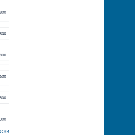
800
800
800
600
800
300
есни