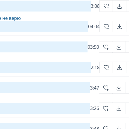
3:08
е не верю
04:04
03:50
2:18
3:47
3:26
3:48