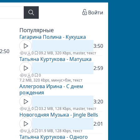
Войти
Популярные
Гагарина Полина - Кукушка
3:50
2:50
0
0
0
9.2 MB, 320 Kbps, master, текст
Татьяна Куртукова - Матушка
2:59
0
0
0
7.2 MB, 320 Kbps, минус+бэк, текст
Аллегрова Ирина - С днем
рождения
3:20
0
0
0
3.2 MB, 128 Kbps, master, текст
Новогодняя Музыка - Jingle Bells
2:01
0
0
0
1.9 MB, 128 Kbps, текст
Татьяна Куртукова - Одного