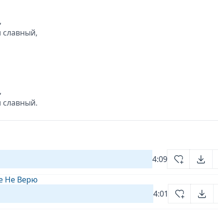
,
и славный,
,
и славный.
4:09
бе Не Верю
4:01