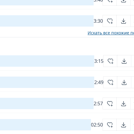
3:30
Искать все похожие п
3:15
2:49
2:57
02:50