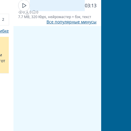
03:13
0
0
0
7.7 MB, 320 Kbps, нейромастер + бэк, текст
2
Все популярные минусы
ибке
и
тот