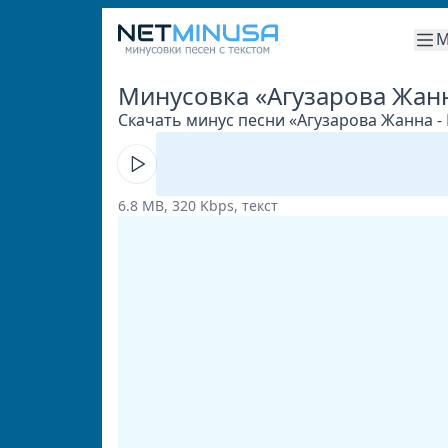
М
Минусовка «Агузарова Жанн
Скачать минус песни «Агузарова Жанна - 
6.8 MB, 320 Kbps, текст