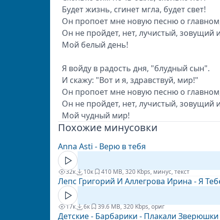
Будет жизнь, сгинет мгла, будет свет!
Он пропоет мне новую песню о главном
Он не пройдет, нет, лучистый, зовущий 
Мой белый день!
Я войду в радость дня, "блудный сын".
И скажу: "Вот и я, здравствуй, мир!"
Он пропоет мне новую песню о главном
Он не пройдет, нет, лучистый, зовущий 
Мой чудный мир!
Похожие минусовки
Anna Asti - Верю в тебя
32к
10к
4
10 MB, 320 Kbps, минус, текст
Лепс Григорий И Аллегрова Ирина - Я Те
17к
6к
3
9.6 MB, 320 Kbps, ориг
Детские - Барбарики - Плакали Зверюшки