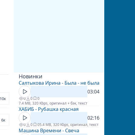
Новинки
Салтыкова Ирина - Была - не была
03:04
10к
0
0
0
7.4 MB, 320 Kbps, оригинал + бэк, текст
ХАБИБ - Рубашка красная
02:16
6к
0
0
0
5.4 MB, 320 Kbps, оригинал, текст
Машина Времени - Свеча