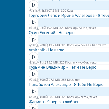
11к
4к
0
7.5 MB, 320 Kbps
Григорий Лепс и Ирина Аллегрова - Я теб
9к
2к
1
9.8 MB, 320 Kbps, оригинал, текст
Осин Евгений - Не верю
4к
900
1
9.2 MB, 320 Kbps, оригинал + бэк, текст
Amirchik - Не верю
3к
1к
1
5.5 MB, 320 Kbps, минус+бэк, текст
Кузьмин Владимир - Нет Я Не Верю
2к
600
0
7.3 MB, 256 Kbps, ориг
Панайотов Александр - Я Тебе Не Верю
2к
400
0
8.3 MB, 320 Kbps, ориг+бэк, текст
Жасмин - Я верю в любовь