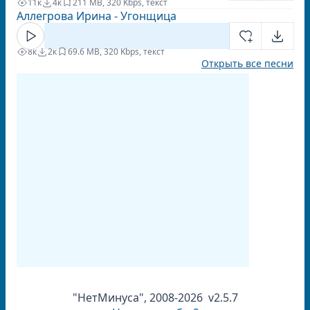
11к
4к
2
11 MB, 320 Kbps, текст
Аллегрова Ирина - Угонщица
8к
2к
6
9.6 MB, 320 Kbps, текст
Открыть все песни
"НетМинуса", 2008-2026 v2.5.7