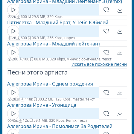
Аллегрова Ирина - Младший Лейтенант 3 (remix)
2к
600
2
9.3 MB, 320 Kbps
Пятилетка - Младший Брат, У Тебя Юбилей
2к
600
0
6.9 MB, 256 Kbps, нарез
Аллегрова Ирина - Младший лейтенант
200
100
0
8.8 MB, 320 Kbps, минус с оригинала, текст
Искать все похожие песни
Песни этого артиста
Аллегрова Ирина - С днем рождения
283к
118к
30
3.2 MB, 128 Kbps, master, текст
Аллегрова Ирина - Угонщица
45к
12к
5
9.1 MB, 320 Kbps, Remix, текст
Аллегрова Ирина - Помолимся За Родителей