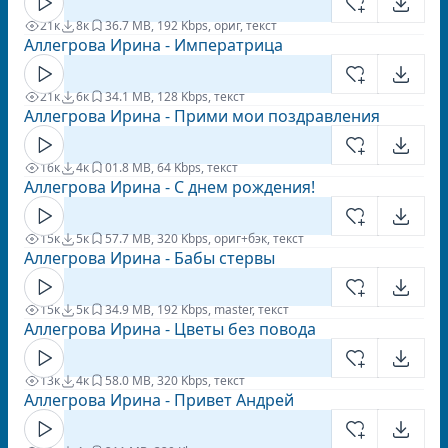
21к
8к
3
6.7 MB, 192 Kbps, ориг, текст
Аллегрова Ирина - Императрица
21к
6к
3
4.1 MB, 128 Kbps, текст
Аллегрова Ирина - Прими мои поздравления
16к
4к
0
1.8 MB, 64 Kbps, текст
Аллегрова Ирина - С днем рождения!
15к
5к
5
7.7 MB, 320 Kbps, ориг+бэк, текст
Аллегрова Ирина - Бабы стервы
15к
5к
3
4.9 MB, 192 Kbps, master, текст
Аллегрова Ирина - Цветы без повода
13к
4к
5
8.0 MB, 320 Kbps, текст
Аллегрова Ирина - Привет Андрей