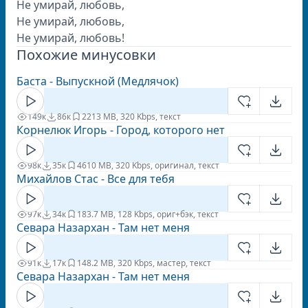
Не умирай, любовь,
Не умирай, любовь,
Не умирай, любовь!
Похожие минусовки
Баста - Выпускной (Медлячок)
149к
86к
22
13 MB, 320 Kbps, текст
Корнелюк Игорь - Город, которого нет
98к
35к
46
10 MB, 320 Kbps, оригинал, текст
Михайлов Стас - Все для тебя
97к
34к
18
3.7 MB, 128 Kbps, ориг+бэк, текст
Севара Назархан - Там нет меня
91к
17к
14
8.2 MB, 320 Kbps, мастер, текст
Севара Назархан - Там нет меня