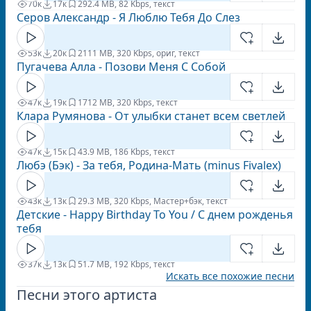
70к
17к
29
2.4 MB, 82 Kbps, текст
Серов Александр - Я Люблю Тебя До Слез
53к
20к
21
11 MB, 320 Kbps, ориг, текст
Пугачева Алла - Позови Меня С Собой
47к
19к
17
12 MB, 320 Kbps, текст
Клара Румянова - От улыбки станет всем светлей
47к
15к
4
3.9 MB, 186 Kbps, текст
Любэ (Бэк) - За тебя, Родина-Мать (minus Fivalex)
43к
13к
2
9.3 MB, 320 Kbps, Мастер+бэк, текст
Детские - Happy Birthday To You / С днем рожденья
тебя
37к
13к
5
1.7 MB, 192 Kbps, текст
Искать все похожие песни
Песни этого артиста