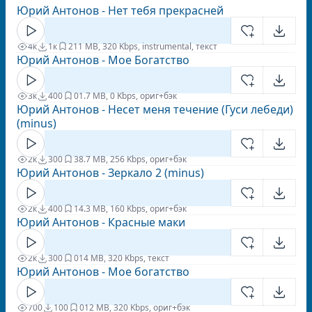
Юрий Антонов - Нет тебя прекрасней
4к
1к
2
11 MB, 320 Kbps, instrumental, текст
Юрий Антонов - Мое Богатство
3к
400
0
1.7 MB, 0 Kbps, ориг+бэк
Юрий Антонов - Несет меня течение (Гуси лебеди)
(minus)
2к
300
3
8.7 MB, 256 Kbps, ориг+бэк
Юрий Антонов - Зеркало 2 (minus)
2к
400
1
4.3 MB, 160 Kbps, ориг+бэк
Юрий Антонов - Красные маки
2к
300
0
14 MB, 320 Kbps, текст
Юрий Антонов - Мое богатство
700
100
0
12 MB, 320 Kbps, ориг+бэк