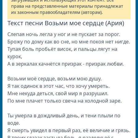
права на представленные материалы принадлежат
их законным правообладателям (авторам).
Текст песни Возьми мое сердце (Ария)
Слепая ночь легла у ног и не пускает за порог.
Брожу по дому как во сне, но мне покоя нет нигде.
Тупая боль пробьёт висок, и пальцы лягут на
курок,
А в зеркалах качнётся призрак - призрак любви.
Возьми моё сердце, возьми мою душу.
Я так одинок в этот час, что хочу умереть.
Мне некуда деться, свой мир я разрушил.
По мне плачет только свеча на холодной заре.
Ты умерла в дождливый день, и тени плыли по
воде.
Я смерть увидел в первый раз, её величие и грязь.
В твоих глазах застыла боль, я разделю её с