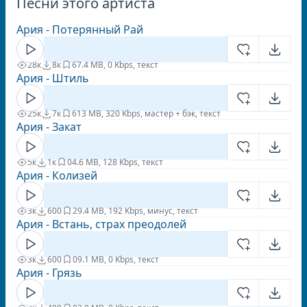
Песни этого артиста
Ария - Потерянный Рай
28к
8к
6
7.4 MB, 0 Kbps, текст
Ария - Штиль
25к
7к
6
13 MB, 320 Kbps, мастер + бэк, текст
Ария - Закат
5к
1к
0
4.6 MB, 128 Kbps, текст
Ария - Колизей
3к
600
2
9.4 MB, 192 Kbps, минус, текст
Ария - Встань, страх преодолей
3к
600
0
9.1 MB, 0 Kbps, текст
Ария - Грязь