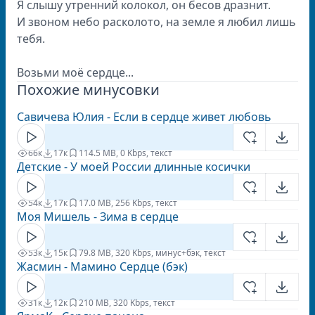
Я слышу утренний колокол, он бесов дразнит.
И звоном небо расколото, на земле я любил лишь
тебя.
Возьми моё сердце...
Похожие минусовки
Савичева Юлия - Если в сердце живет любовь
66к
17к
11
4.5 MB, 0 Kbps, текст
Детские - У моей России длинные косички
54к
17к
1
7.0 MB, 256 Kbps, текст
Моя Мишель - Зима в сердце
53к
15к
7
9.8 MB, 320 Kbps, минус+бэк, текст
Жасмин - Мамино Сердце (бэк)
31к
12к
2
10 MB, 320 Kbps, текст