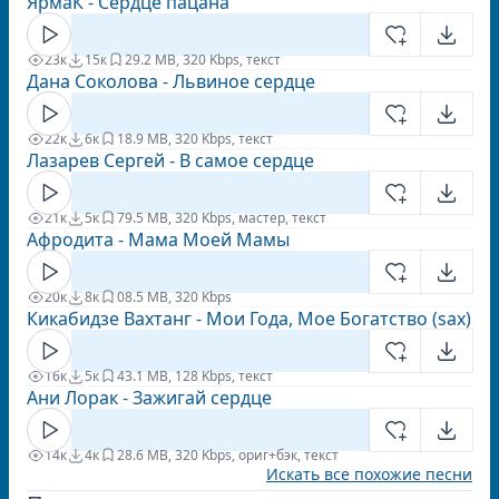
ЯрмаК - Сердце пацана
23к
15к
2
9.2 MB, 320 Kbps, текст
Дана Соколова - Львиное сердце
22к
6к
1
8.9 MB, 320 Kbps, текст
Лазарев Сергей - В самое сердце
21к
5к
7
9.5 MB, 320 Kbps, мастер, текст
Афродита - Мама Моей Мамы
20к
8к
0
8.5 MB, 320 Kbps
Кикабидзе Вахтанг - Мои Года, Мое Богатство (sax)
16к
5к
4
3.1 MB, 128 Kbps, текст
Ани Лорак - Зажигай сердце
14к
4к
2
8.6 MB, 320 Kbps, ориг+бэк, текст
Искать все похожие песни