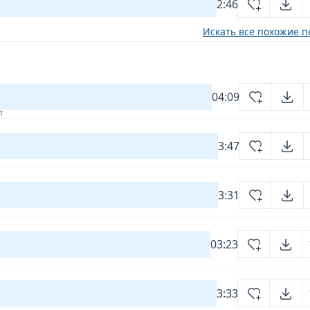
2:46
Искать все похожие п
04:09
т
3:47
3:31
03:23
3:33