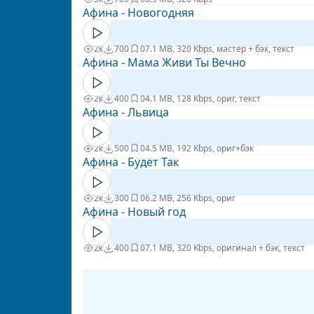
Афина - Новогодняя
2к
700
0
7.1 MB, 320 Kbps, мастер + бэк, текст
Афина - Мама Живи Ты Вечно
2к
400
0
4.1 MB, 128 Kbps, ориг, текст
Афина - Львица
2к
500
0
4.5 MB, 192 Kbps, ориг+бэк
Афина - Будет Так
2к
300
0
6.2 MB, 256 Kbps, ориг
Афина - Новый год
2к
400
0
7.1 MB, 320 Kbps, оригинал + бэк, текст