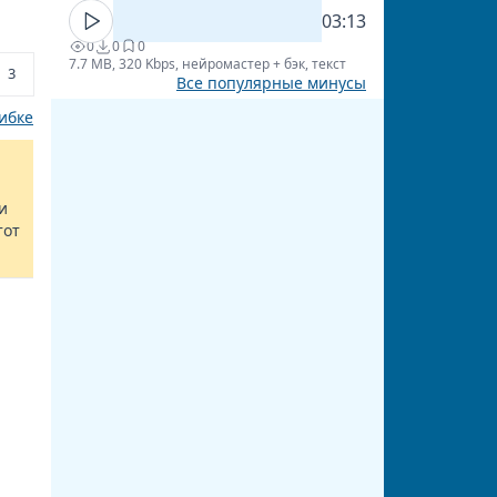
03:13
0
0
0
7.7 MB, 320 Kbps, нейромастер + бэк, текст
3
Все популярные минусы
ибке
и
тот