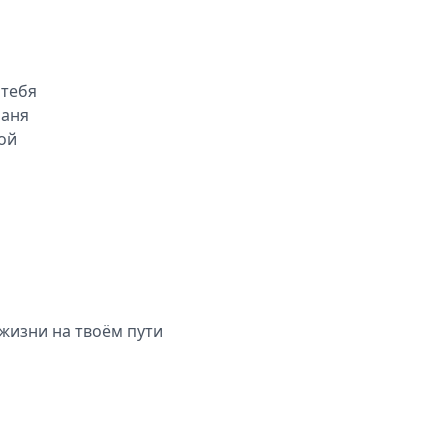
 тебя
раня
бой
 жизни на твоём пути