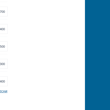
700
400
500
300
400
есни