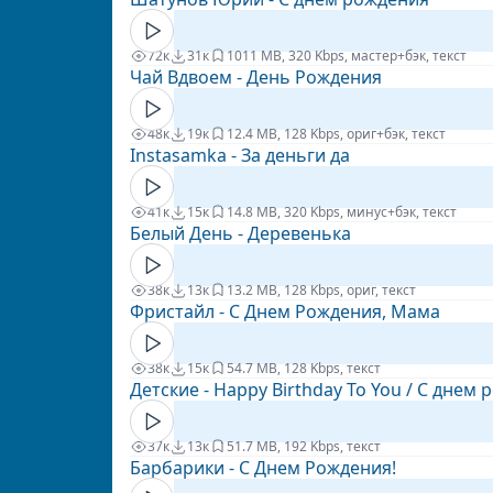
72к
31к
10
11 MB, 320 Kbps, мастер+бэк, текст
Чай Вдвоем - День Рождения
48к
19к
1
2.4 MB, 128 Kbps, ориг+бэк, текст
Instasamka - За деньги да
41к
15к
1
4.8 MB, 320 Kbps, минус+бэк, текст
Белый День - Деревенька
38к
13к
1
3.2 MB, 128 Kbps, ориг, текст
Фристайл - С Днем Рождения, Мама
38к
15к
5
4.7 MB, 128 Kbps, текст
Детские - Happy Birthday To You / С днем
37к
13к
5
1.7 MB, 192 Kbps, текст
Барбарики - С Днем Рождения!