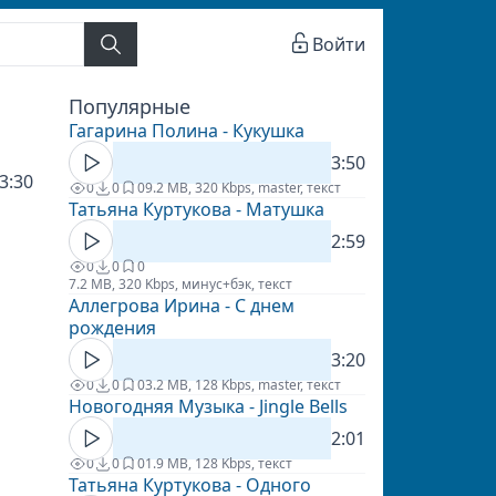
Войти
Популярные
Гагарина Полина - Кукушка
3:50
3:30
0
0
0
9.2 MB, 320 Kbps, master, текст
Татьяна Куртукова - Матушка
2:59
0
0
0
7.2 MB, 320 Kbps, минус+бэк, текст
Аллегрова Ирина - С днем
рождения
3:20
0
0
0
3.2 MB, 128 Kbps, master, текст
Новогодняя Музыка - Jingle Bells
2:01
0
0
0
1.9 MB, 128 Kbps, текст
Татьяна Куртукова - Одного