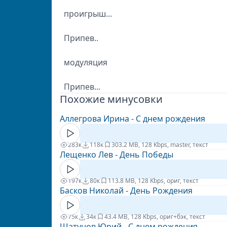
проигрыш...
Припев..
модуляция
Припев...
Похожие минусовки
Аллегрова Ирина - С днем рождения
283к
118к
30
3.2 MB, 128 Kbps, master, текст
Лещенко Лев - День Победы
197к
80к
11
3.8 MB, 128 Kbps, ориг, текст
Басков Николай - День Рождения
75к
34к
4
3.4 MB, 128 Kbps, ориг+бэк, текст
Шатунов Юрий - С днем рождения