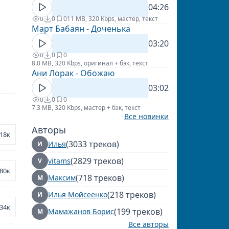
04:26
0
0
0
11 MB, 320 Kbps, мастер, текст
Март Бабаян - Доченька
03:20
0
0
0
8.0 MB, 320 Kbps, оригинал + бэк, текст
Ани Лорак - Обожаю
03:02
0
0
0
7.3 MB, 320 Kbps, мастер + бэк, текст
Все новинки
Авторы
18к
(3033 треков)
Илья
И
(2829 треков)
vitams
V
80к
(718 треков)
Максим
М
(218 треков)
Илья Мойсеенко
И
34к
(199 треков)
Мамажанов Борис
М
Все авторы