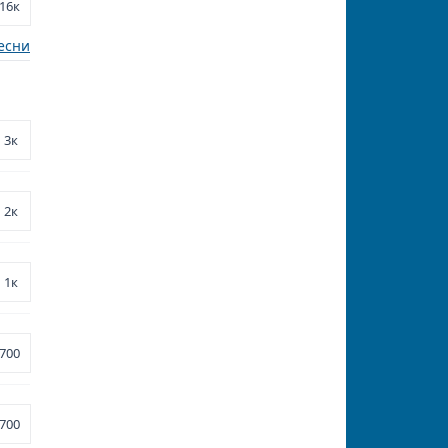
16к
есни
3к
2к
1к
700
700