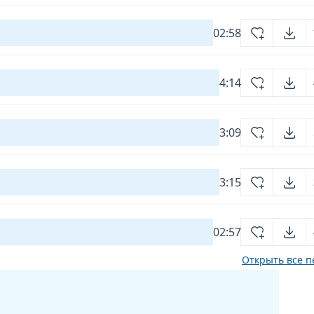
02:58
4:14
3:09
3:15
02:57
Открыть все п