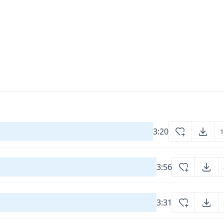
3:20
1
3:56
3:31