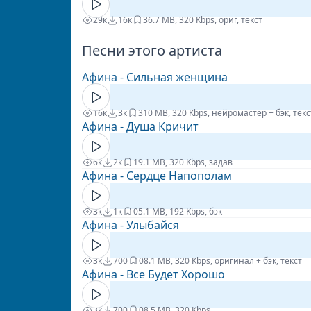
29к
16к
3
6.7 MB, 320 Kbps, ориг, текст
Песни этого артиста
Афина - Сильная женщина
16к
3к
3
10 MB, 320 Kbps, нейромастер + бэк, текс
Афина - Душа Кричит
6к
2к
1
9.1 MB, 320 Kbps, задав
Афина - Сердце Напополам
3к
1к
0
5.1 MB, 192 Kbps, бэк
Афина - Улыбайся
3к
700
0
8.1 MB, 320 Kbps, оригинал + бэк, текст
Афина - Все Будет Хорошо
3к
700
0
8.5 MB, 320 Kbps