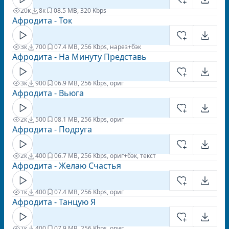
20к
8к
0
8.5 MB, 320 Kbps
Афродита - Ток
3к
700
0
7.4 MB, 256 Kbps, нарез+бэк
Афродита - На Минуту Представь
3к
900
0
6.9 MB, 256 Kbps, ориг
Афродита - Вьюга
2к
500
0
8.1 MB, 256 Kbps, ориг
Афродита - Подруга
2к
400
0
6.7 MB, 256 Kbps, ориг+бэк, текст
Афродита - Желаю Счастья
1к
400
0
7.4 MB, 256 Kbps, ориг
Афродита - Танцую Я
1к
400
0
7.9 MB, 256 Kbps, ориг