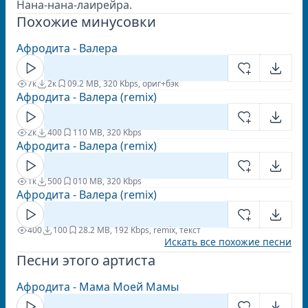
Нана-нана-лаирейра.
Похожие минусовки
Афродита - Валера
7к
2к
0
9.2 MB, 320 Kbps, ориг+бэк
Афродита - Валера (remix)
2к
400
1
10 MB, 320 Kbps
Афродита - Валера (remix)
1к
500
0
10 MB, 320 Kbps
Афродита - Валера (remix)
400
100
2
8.2 MB, 192 Kbps, remix, текст
Искать все похожие песни
Песни этого артиста
Афродита - Мама Моей Мамы