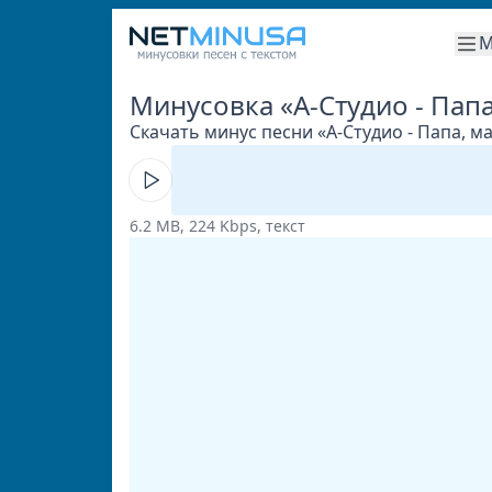
М
Минусовка «А-Студио - Пап
Скачать минус песни «А-Студио - Папа, ма
6.2 MB, 224 Kbps, текст