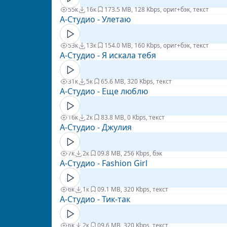
55к
16к
17
3.5 MB, 128 Kbps, ориг+бэк, текст
А-Студио - Улетаю
53к
13к
15
4.0 MB, 160 Kbps, ориг+бэк, текст
А-Студио - Я искала тебя
31к
5к
6
5.6 MB, 320 Kbps, текст
А-Студио - Еще люблю
16к
2к
8
3.8 MB, 0 Kbps, текст
А-Студио - Джулия
7к
2к
0
9.8 MB, 256 Kbps, бэк
А-Студио - Fashion Girl
6к
1к
0
9.1 MB, 320 Kbps, текст
А-Студио - Тик-так
6к
2к
0
9.6 MB, 320 Kbps, текст