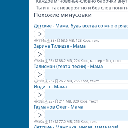
Каждое мгновенье-словно бабочки вну
Ты и я, так невероятно и без слов понятн
Похожие минусовки
Детские - Мама, будь всегда со мною ряд
114к
38к
6
3.6 MB, 128 Kbps, текст
Зарина Тилидзе - Мама
84к
36к
8
8.2 MB, 224 Kbps, мастер + бэк, текст
Талисман (театр песни) - Мама
58к
25к
2
6.2 MB, 256 Kbps, текст
Индиго - Мама
58к
23к
2
11 MB, 320 Kbps, текст
Газманов Олег - Мама
50к
15к
7
7.0 MB, 256 Kbps, текст
Детские - Мамочка, милая, мама моя!