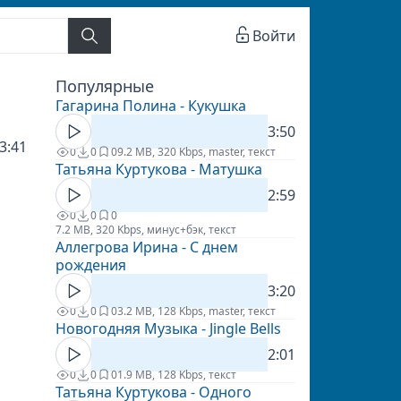
Войти
Популярные
Гагарина Полина - Кукушка
3:50
3:41
0
0
0
9.2 MB, 320 Kbps, master, текст
Татьяна Куртукова - Матушка
2:59
0
0
0
7.2 MB, 320 Kbps, минус+бэк, текст
Аллегрова Ирина - С днем
рождения
3:20
0
0
0
3.2 MB, 128 Kbps, master, текст
Новогодняя Музыка - Jingle Bells
2:01
0
0
0
1.9 MB, 128 Kbps, текст
Татьяна Куртукова - Одного