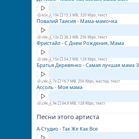
45к
19к
1
5.3 MB, 320 Kbps, текст
Повалий Таисия - Мама-мамочка
39к
12к
3
6.3 MB, 256 Kbps, текст
Фристайл - С Днем Рождения, Мама
38к
15к
5
4.7 MB, 128 Kbps, текст
Братья Деревянко - Cамая лучшая мама 
24к
7к
1
6.7 MB, 256 Kbps, мастер, текст
Ассоль - Моя мама
24к
9к
0
4.9 MB, 128 Kbps, текст
Песни этого артиста
А-Студио - Так Же Как Все