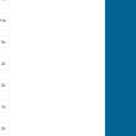
13к
5к
2к
2к
1к
2к