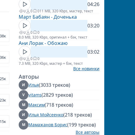
04:26
0
0
0
11 MB, 320 Kbps, мастер, текст
Март Бабаян - Доченька
03:20
0
0
0
38к
8.0 MB, 320 Kbps, оригинал + бэк, текст
Ани Лорак - Обожаю
03:02
36к
0
0
0
7.3 MB, 320 Kbps, мастер + бэк, текст
Все новинки
Авторы
25к
(3033 треков)
Илья
И
(2829 треков)
vitams
V
23к
(718 треков)
Максим
М
(218 треков)
Илья Мойсеенко
И
15к
(199 треков)
Мамажанов Борис
М
Все авторы