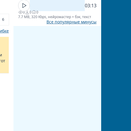
03:13
0
0
0
7.7 MB, 320 Kbps, нейромастер + бэк, текст
6
Все популярные минусы
ибке
и
тот