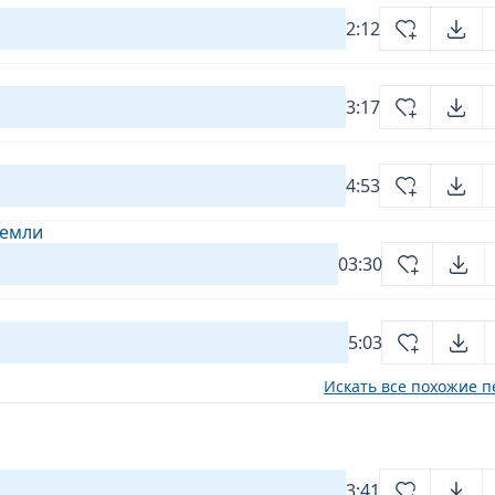
2:12
3:17
4:53
Земли
03:30
5:03
Искать все похожие п
3:41