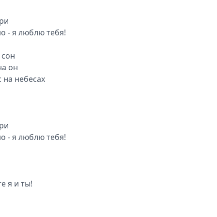
три
о - я люблю тебя!
 сон
на он
с на небесах
три
о - я люблю тебя!
е я и ты!