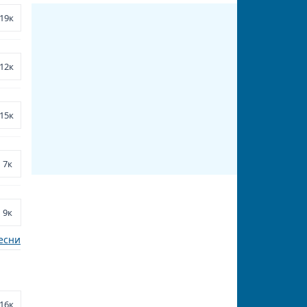
19к
12к
15к
7к
9к
есни
16к