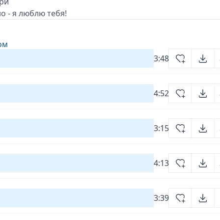
три
о - я люблю тебя!
ом
3:48
4:52
3:15
4:13
3:39