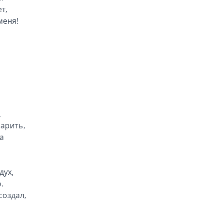
т,
меня!
,
арить,
а
дух,
.
 создал,