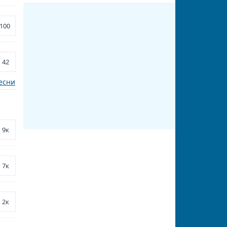
100
42
есни
9к
7к
2к