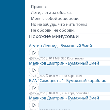
Припев:
Лети, лети за облака,
Меня с собой зови, зови.
Но не забудь, что нить тонка,
Не оборви, не оборви.
Похожие минусовки
Агутин Леонид - Бумажный Змей
3к
700
0
11 MB, 320 Kbps, нарез
Маликов Дмитрий - Бумажный Змей
2к
400
0
4.6 MB, 128 Kbps, ориг
ВИА "Самоцветы" - Бумажный кораблик
2к
200
0
4.8 MB, 256 Kbps, ориг+бэк
Маликов Дмитрий - Бумажный Змей