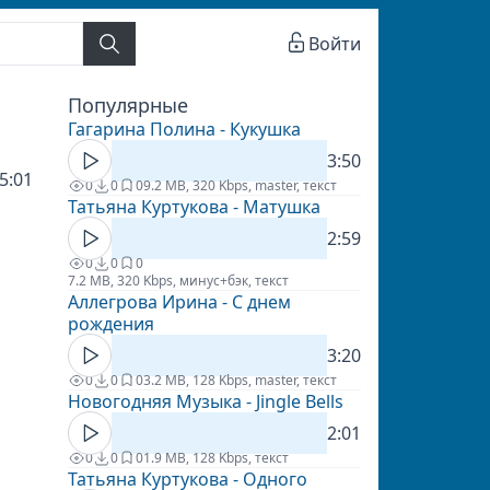
Войти
Популярные
Гагарина Полина - Кукушка
3:50
5:01
0
0
0
9.2 MB, 320 Kbps, master, текст
Татьяна Куртукова - Матушка
2:59
0
0
0
7.2 MB, 320 Kbps, минус+бэк, текст
Аллегрова Ирина - С днем
рождения
3:20
0
0
0
3.2 MB, 128 Kbps, master, текст
Новогодняя Музыка - Jingle Bells
2:01
0
0
0
1.9 MB, 128 Kbps, текст
Татьяна Куртукова - Одного