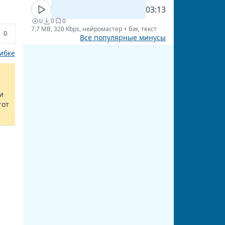
03:13
0
0
0
7.7 MB, 320 Kbps, нейромастер + бэк, текст
0
Все популярные минусы
ибке
и
тот