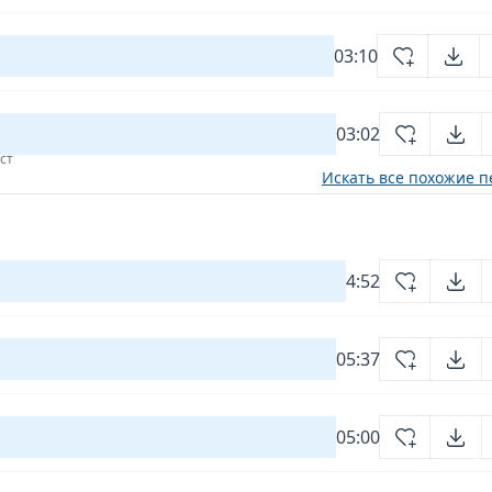
03:10
03:02
ст
Искать все похожие п
4:52
05:37
05:00