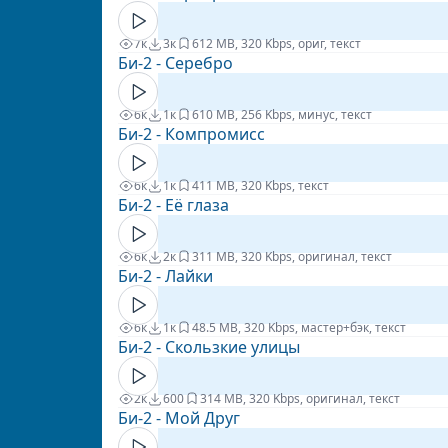
7к
3к
6
12 MB, 320 Kbps, ориг, текст
Би-2 - Серебро
6к
1к
6
10 MB, 256 Kbps, минус, текст
Би-2 - Компромисс
6к
1к
4
11 MB, 320 Kbps, текст
Би-2 - Её глаза
6к
2к
3
11 MB, 320 Kbps, оригинал, текст
Би-2 - Лайки
6к
1к
4
8.5 MB, 320 Kbps, мастер+бэк, текст
Би-2 - Скользкие улицы
2к
600
3
14 MB, 320 Kbps, оригинал, текст
Би-2 - Мой Друг