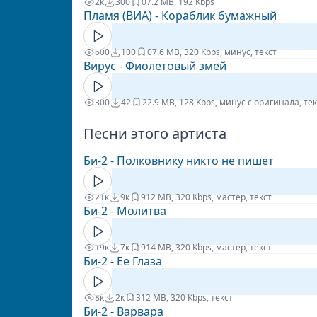
2к
300
0
7.2 MB, 192 Kbps
Пламя (ВИА) - Кораблик бумажный
600
100
0
7.6 MB, 320 Kbps, минус, текст
Вирус - Фиолетовый змей
300
42
2
2.9 MB, 128 Kbps, минус с оригинала, тек
Песни этого артиста
Би-2 - Полковнику никто не пишет
21к
9к
9
12 MB, 320 Kbps, мастер, текст
Би-2 - Молитва
19к
7к
9
14 MB, 320 Kbps, мастер, текст
Би-2 - Ее Глаза
8к
2к
3
12 MB, 320 Kbps, текст
Би-2 - Варвара