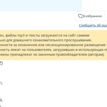
В избранное
Сообщить об ош
н, файлы mp3 и тексты загружаются на сайт самими
ьно для домашнего ознакомительного прослушивания.
енности за незаконное или несанкционированное размещение 
ность лежит на пользователях, загрузивших и использующих э
риалы принадлежат их законным правообладателям (авторам).
2)
т,
й,
.