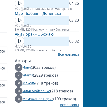
04:26
0
0
0
11 MB, 320 Kbps, мастер, текст
Март Бабаян - Доченька
03:20
0
0
0
8.0 MB, 320 Kbps, оригинал + бэк, текст
Ани Лорак - Обожаю
03:02
0
0
0
7.3 MB, 320 Kbps, мастер + бэк, текст
700
Все новинки
Авторы
(3033 треков)
Илья
И
400
(2829 треков)
vitams
V
(718 треков)
Максим
М
200
(218 треков)
Илья Мойсеенко
И
(199 треков)
Мамажанов Борис
М
300
Все авторы