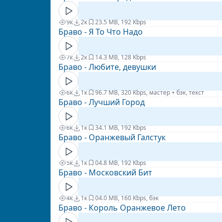
9к
2к
2
3.5 MB, 192 Kbps
Браво - Я То Что Надо
7к
2к
1
4.3 MB, 128 Kbps
Браво - Любите, девушки
6к
1к
9
6.7 MB, 320 Kbps, мастер + бэк, текст
Браво - Лучший Город
6к
1к
3
4.1 MB, 192 Kbps
Браво - Оранжевый Галстук
5к
1к
0
4.8 MB, 192 Kbps
Браво - Московский Бит
4к
1к
0
4.0 MB, 160 Kbps, бэк
Браво - Король Оранжевое Лето