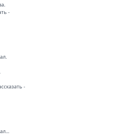
вa.
ть -
aл.
,
ccкaзaть -
л...