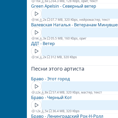
16к
6к
6
4.3 MB, 128 Kbps, ориг, текст
Green Apelsin - Северный ветер
9к
2к
0
7.7 MB, 320 Kbps, нейромастер, текст
Валевская Наталья - Ветеранам Минувш
9к
3к
0
5.5 MB, 160 Kbps, ориг
ДДТ - Ветер
5к
2к
3
12 MB, 320 Kbps
Песни этого артиста
Браво - Этот город
22к
8к
5
7.4 MB, 320 Kbps, мастер, текст
Браво - Черный Кот
12к
5к
3
6.4 MB, 320 Kbps
Браво - Ленинградский Рок-Н-Ролл