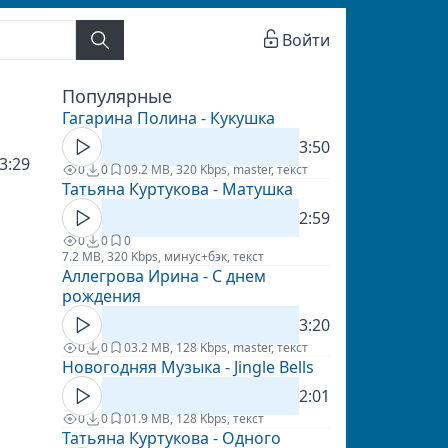
Войти
Популярные
Гагарина Полина - Кукушка
3:50
3:29
0
0
0
9.2 MB, 320 Kbps, master, текст
Татьяна Куртукова - Матушка
2:59
0
0
0
7.2 MB, 320 Kbps, минус+бэк, текст
Аллегрова Ирина - С днем
рождения
3:20
0
0
0
3.2 MB, 128 Kbps, master, текст
Новогодняя Музыка - Jingle Bells
2:01
0
0
0
1.9 MB, 128 Kbps, текст
Татьяна Куртукова - Одного