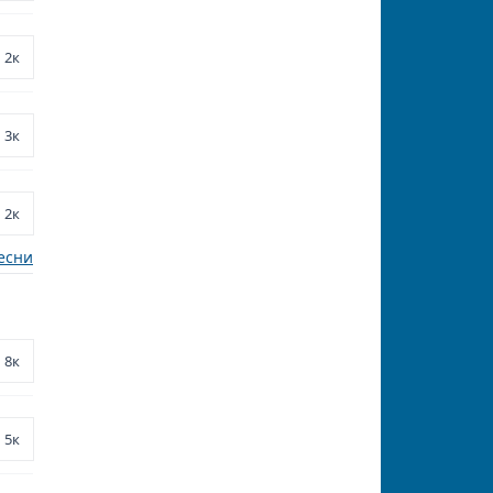
2к
3к
2к
есни
8к
5к