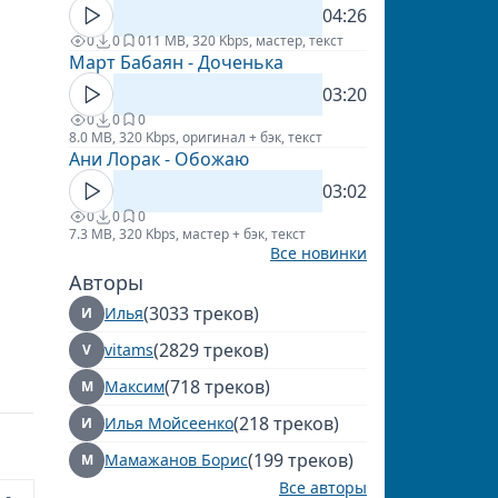
04:26
0
0
0
11 MB, 320 Kbps, мастер, текст
Март Бабаян - Доченька
03:20
0
0
0
8.0 MB, 320 Kbps, оригинал + бэк, текст
Ани Лорак - Обожаю
03:02
0
0
0
7.3 MB, 320 Kbps, мастер + бэк, текст
Все новинки
Авторы
(3033 треков)
Илья
И
(2829 треков)
vitams
V
(718 треков)
Максим
М
(218 треков)
Илья Мойсеенко
И
(199 треков)
Мамажанов Борис
М
Все авторы