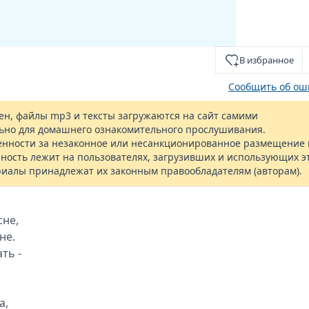
В избранное
Сообщить об ош
н, файлы mp3 и тексты загружаются на сайт самими
ьно для домашнего ознакомительного прослушивания.
енности за незаконное или несанкционированное размещение 
ность лежит на пользователях, загрузивших и использующих э
риалы принадлежат их законным правообладателям (авторам).
cнe,
нe.
ть -
a,