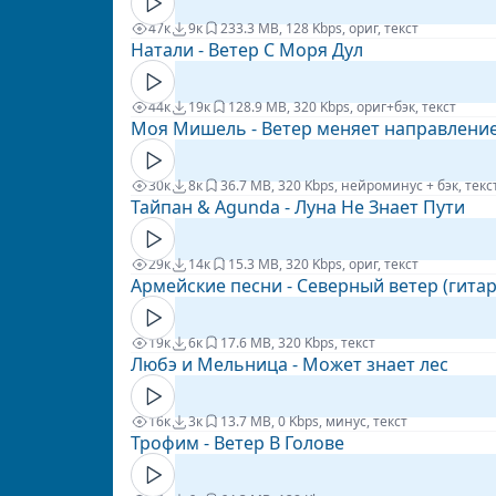
47к
9к
23
3.3 MB, 128 Kbps, ориг, текст
Натали - Ветер С Моря Дул
44к
19к
12
8.9 MB, 320 Kbps, ориг+бэк, текст
Моя Мишель - Ветер меняет направлени
30к
8к
3
6.7 MB, 320 Kbps, нейроминус + бэк, текс
Тайпан & Agunda - Луна Не Знает Пути
29к
14к
1
5.3 MB, 320 Kbps, ориг, текст
Армейские песни - Северный ветер (гитар
19к
6к
1
7.6 MB, 320 Kbps, текст
Любэ и Мельница - Может знает лес
16к
3к
1
3.7 MB, 0 Kbps, минус, текст
Трофим - Ветер В Голове