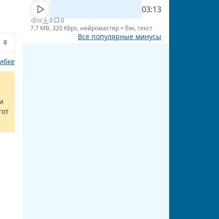
03:13
0
0
0
7.7 MB, 320 Kbps, нейромастер + бэк, текст
Все популярные минусы
8
ибке
и
тот