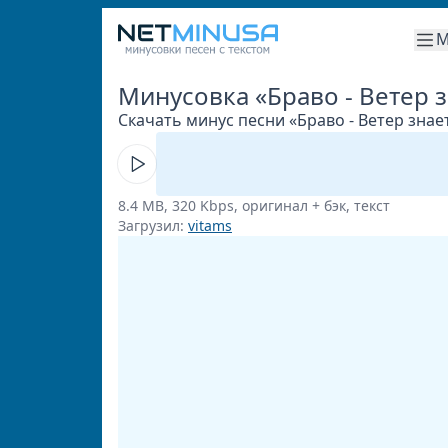
М
Минусовка «Браво - Ветер 
Скачать минус песни «Браво - Ветер знает
8.4 MB, 320 Kbps, оригинал + бэк, текст
Загрузил:
vitams