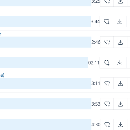
3:25
3:44
е
2:46
т
02:11
а)
3:11
3:53
4:30