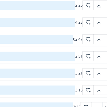
2:26
4:28
02:47
2:51
3:21
3:18