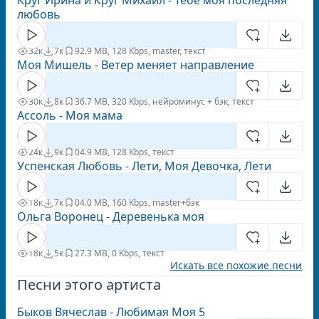
Круг Ирина и Круг Михаил - Тебе моя последняя
любовь
32к
7к
9
2.9 MB, 128 Kbps, master, текст
Моя Мишель - Ветер меняет направление
30к
8к
3
6.7 MB, 320 Kbps, нейроминус + бэк, текст
Ассоль - Моя мама
24к
9к
0
4.9 MB, 128 Kbps, текст
Успенская Любовь - Лети, Моя Девочка, Лети
18к
7к
0
4.0 MB, 160 Kbps, master+бэк
Ольга Воронец - Деревенька моя
18к
5к
2
7.3 MB, 0 Kbps, текст
Искать все похожие песни
Песни этого артиста
Быков Вячеслав - Любимая Моя 5