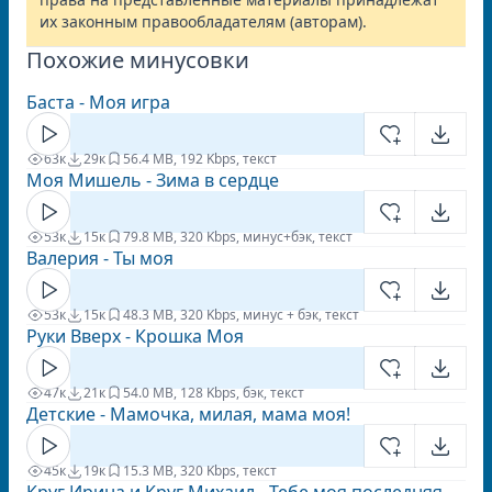
их законным правообладателям (авторам).
Похожие минусовки
Баста - Моя игра
63к
29к
5
6.4 MB, 192 Kbps, текст
Моя Мишель - Зима в сердце
53к
15к
7
9.8 MB, 320 Kbps, минус+бэк, текст
Валерия - Ты моя
53к
15к
4
8.3 MB, 320 Kbps, минус + бэк, текст
Руки Вверх - Крошка Моя
47к
21к
5
4.0 MB, 128 Kbps, бэк, текст
Детские - Мамочка, милая, мама моя!
45к
19к
1
5.3 MB, 320 Kbps, текст