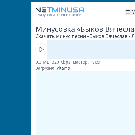
М
Минусовка «Быков Вячесла
Скачать минус песни «Быков Вячеслав - Л
9.3 MB, 320 Kbps, мастер, текст
Загрузил:
vitams