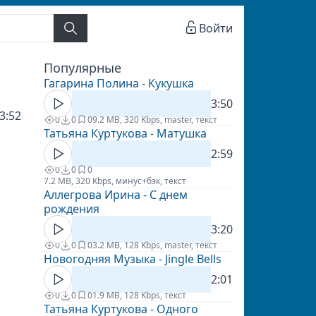
Войти
Популярные
Гагарина Полина - Кукушка
3:50
3:52
0
0
0
9.2 MB, 320 Kbps, master, текст
Татьяна Куртукова - Матушка
2:59
0
0
0
7.2 MB, 320 Kbps, минус+бэк, текст
Аллегрова Ирина - С днем
рождения
3:20
0
0
0
3.2 MB, 128 Kbps, master, текст
Новогодняя Музыка - Jingle Bells
2:01
0
0
0
1.9 MB, 128 Kbps, текст
Татьяна Куртукова - Одного