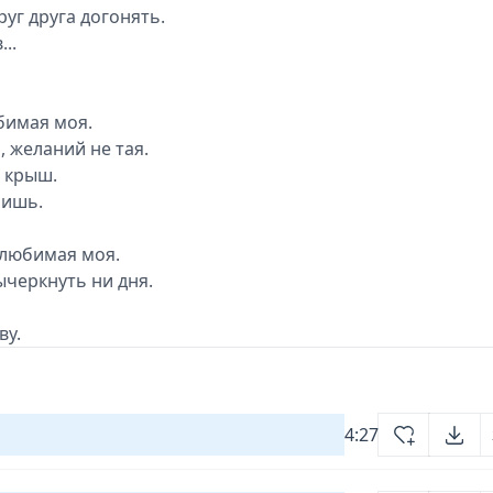
руг друга догонять.
..
бимая моя.
 желаний не тая.
с крыш.
пишь.
 любимая моя.
ычеркнуть ни дня.
ву.
4:27