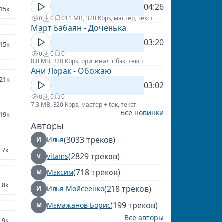
04:26
15к
0
0
0
11 MB, 320 Kbps, мастер, текст
Март Бабаян - Доченька
03:20
15к
0
0
0
8.0 MB, 320 Kbps, оригинал + бэк, текст
Ани Лорак - Обожаю
21к
03:02
0
0
0
7.3 MB, 320 Kbps, мастер + бэк, текст
Все новинки
19к
Авторы
(3033 треков)
Илья
И
7к
(2829 треков)
vitams
V
(718 треков)
Максим
М
8к
(218 треков)
Илья Мойсеенко
И
(199 треков)
Мамажанов Борис
М
Все авторы
9к