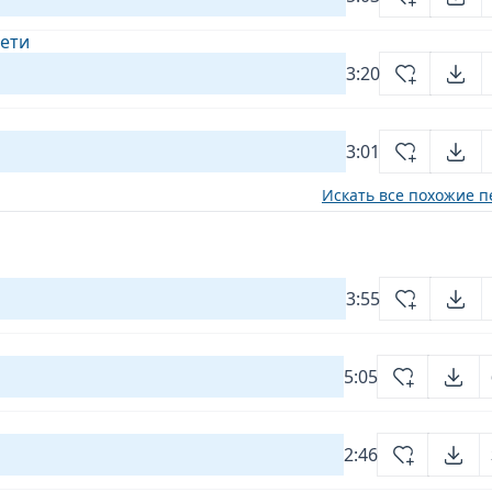
Лети
3:20
3:01
Искать все похожие п
3:55
5:05
2:46