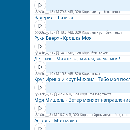
53к
15к
7
9.8 MB, 320 Kbps, минус+бэк, текст
Валерия - Ты моя
53к
15к
4
8.3 MB, 320 Kbps, минус + бэк, текст
Руки Вверх - Крошка Моя
48к
21к
5
4.0 MB, 128 Kbps, бэк, текст
Детские - Мамочка, милая, мама моя!
45к
19к
1
5.3 MB, 320 Kbps, текст
Круг Ирина и Круг Михаил - Тебе моя по
32к
7к
9
2.9 MB, 128 Kbps, master, текст
Моя Мишель - Ветер меняет направлени
30к
8к
3
6.7 MB, 320 Kbps, нейроминус + бэк, текс
Ассоль - Моя мама