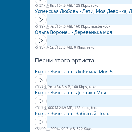
24к
9к
0
4.9 MB, 128 Kbps, текст
Успенская Любовь - Лети, Моя Девочка, 
18к
7к
0
4.0 MB, 160 Kbps, master+бэк
Ольга Воронец - Деревенька моя
18к
5к
2
7.3 MB, 0 Kbps, текст
Песни этого артиста
Быков Вячеслав - Любимая Моя 5
7к
2к
8
4.8 MB, 160 Kbps, текст
Быков Вячеслав - Девочка Моя
2к
600
2
4.9 MB, 128 Kbps, бэк
Быков Вячеслав - Забытый Полк
900
200
0
6.7 MB, 320 Kbps