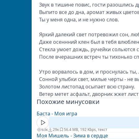
Звук в тишине повис, гости разошлись д
Выпито все до дна, аромат живых цветов.
Ты у меня одна, и не нужно слов.
Яркий далекий свет потревожил сон, лю
Даже осеннний клен был в тебя влюблен,
Стекла умоет дождь, ручейки сольются 
После вчерашних встреч ты тихонько с
Утро ворвалось в дом, и проснулась ты,
Сонной улыбки свет, милые черты - не в
Золотом листопад осыпает всю страну.
Ветер метет асфальт, дворник жжет лист
Похожие минусовки
Баста - Моя игра
63к
29к
5
6.4 MB, 192 Kbps, текст
Моя Мишель - Зима в сердце