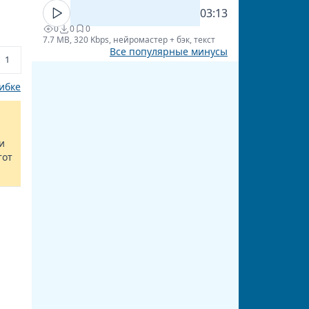
03:13
0
0
0
7.7 MB, 320 Kbps, нейромастер + бэк, текст
Все популярные минусы
1
ибке
и
тот