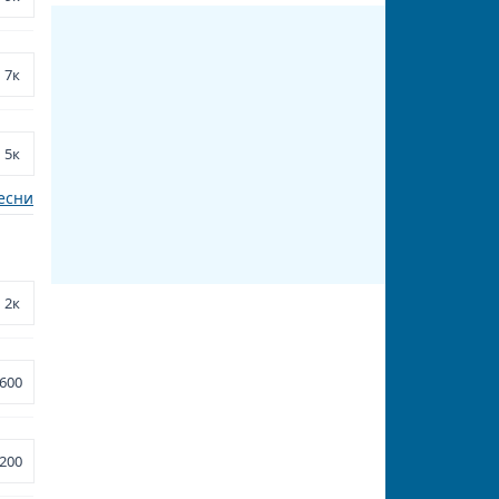
7к
5к
есни
2к
600
200