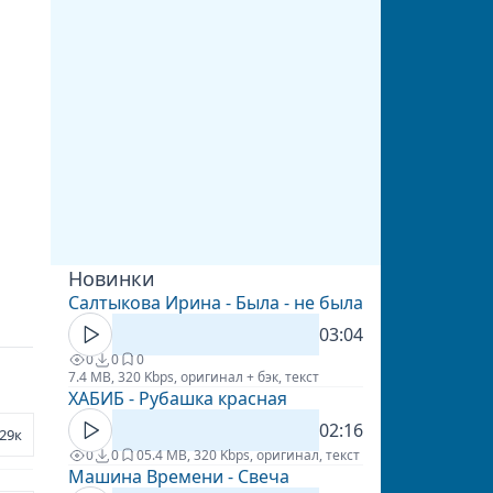
Новинки
Салтыкова Ирина - Была - не была
03:04
0
0
0
7.4 MB, 320 Kbps, оригинал + бэк, текст
ХАБИБ - Рубашка красная
02:16
29к
0
0
0
5.4 MB, 320 Kbps, оригинал, текст
Машина Времени - Свеча