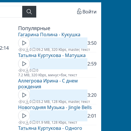
Войти
Популярные
Гагарина Полина - Кукушка
3:50
2:14
0
0
0
9.2 MB, 320 Kbps, master, текст
Татьяна Куртукова - Матушка
2:59
0
0
0
7.2 MB, 320 Kbps, минус+бэк, текст
Аллегрова Ирина - С днем
рождения
3:20
0
0
0
3.2 MB, 128 Kbps, master, текст
Новогодняя Музыка - Jingle Bells
2:01
0
0
0
1.9 MB, 128 Kbps, текст
Татьяна Куртукова - Одного