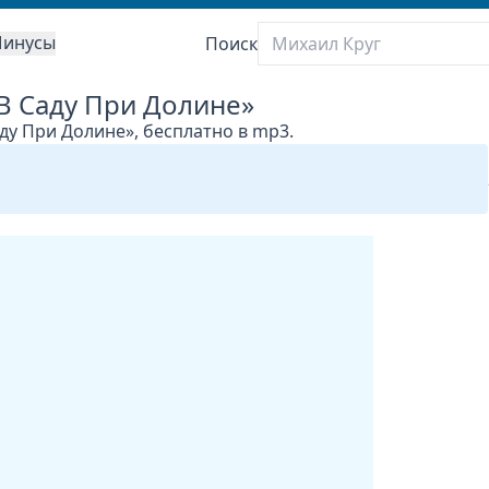
инусы
Поиск
 В Саду При Долине»
аду При Долине», бесплатно в mp3.