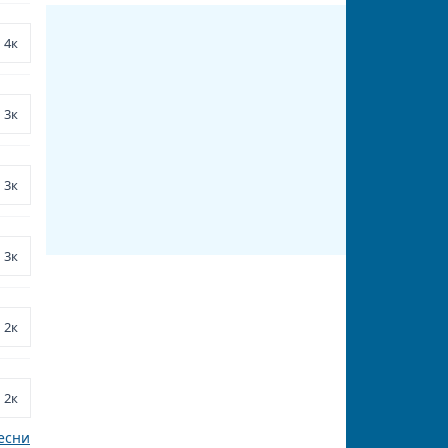
4к
3к
3к
3к
2к
2к
есни