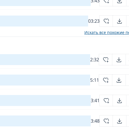
3:43
03:23
Искать все похожие п
2:32
5:11
3:41
3:48