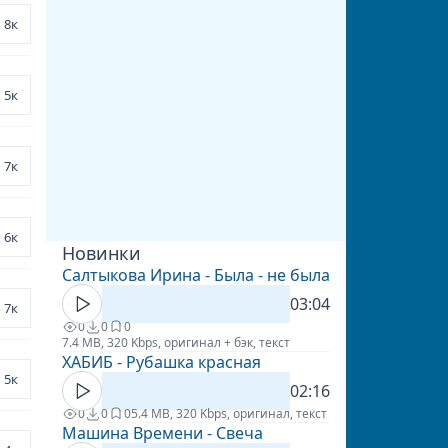
8к
5к
7к
6к
Новинки
Салтыкова Ирина - Была - не была
03:04
7к
0
0
0
7.4 MB, 320 Kbps, оригинал + бэк, текст
ХАБИБ - Рубашка красная
5к
02:16
0
0
0
5.4 MB, 320 Kbps, оригинал, текст
Машина Времени - Свеча