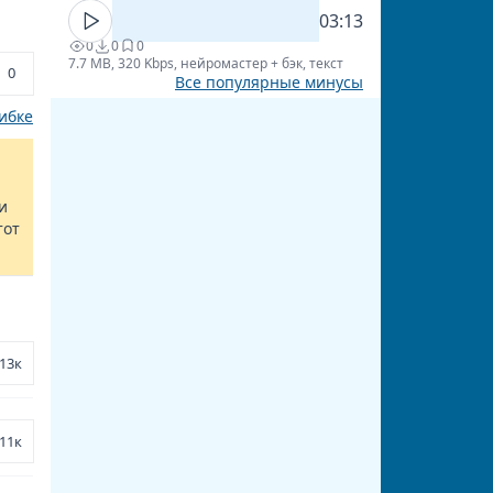
03:13
0
0
0
7.7 MB, 320 Kbps, нейромастер + бэк, текст
0
Все популярные минусы
ибке
и
тот
13к
11к