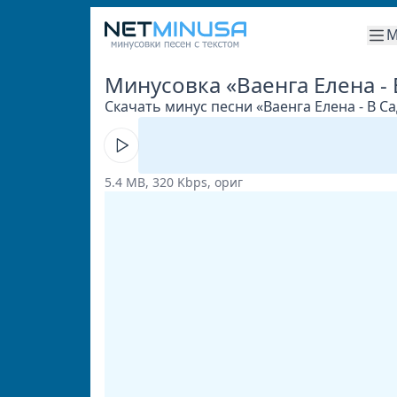
М
Минусовка «Ваенга Елена -
Скачать минус песни «Ваенга Елена - В С
5.4 MB, 320 Kbps, ориг