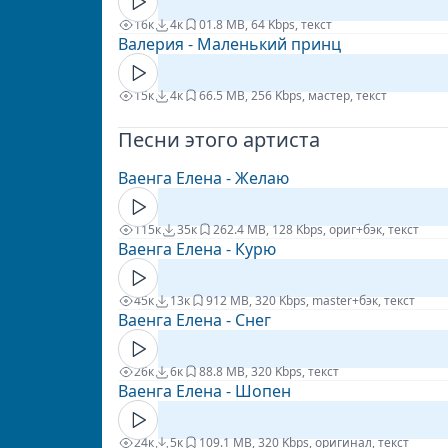
16к
4к
0
1.8 MB, 64 Kbps, текст
Валерия - Маленький принц
15к
4к
6
6.5 MB, 256 Kbps, мастер, текст
Песни этого артиста
Ваенга Елена - Желаю
115к
35к
26
2.4 MB, 128 Kbps, ориг+бэк, текст
Ваенга Елена - Курю
45к
13к
9
12 MB, 320 Kbps, master+бэк, текст
Ваенга Елена - Снег
26к
6к
8
8.8 MB, 320 Kbps, текст
Ваенга Елена - Шопен
24к
5к
10
9.1 MB, 320 Kbps, оригинал, текст