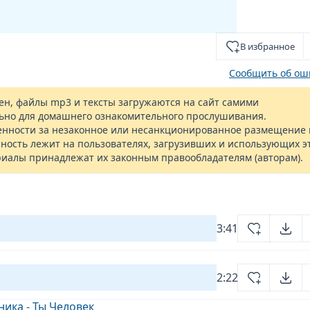
В избранное
Сообщить об ош
н, файлы mp3 и тексты загружаются на сайт самими
ьно для домашнего ознакомительного прослушивания.
енности за незаконное или несанкционированное размещение 
ность лежит на пользователях, загрузивших и использующих э
риалы принадлежат их законным правообладателям (авторам).
3:41
2:22
ика - Ты Человек