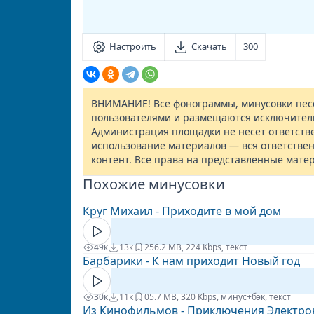
Настроить
Скачать
300
ВНИМАНИЕ! Все фонограммы, минусовки песе
пользователями и размещаются исключител
Администрация площадки не несёт ответств
использование материалов — вся ответствен
контент. Все права на представленные мате
Похожие минусовки
Круг Михаил - Приходите в мой дом
49к
13к
25
6.2 MB, 224 Kbps, текст
Барбарики - К нам приходит Новый год
30к
11к
0
5.7 MB, 320 Kbps, минус+бэк, текст
Из Кинофильмов - Приключения Электрон