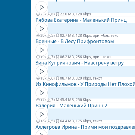
23к
8к
2
2.0 MB, 128 Kbps
Рябова Екатерина - Маленький Принц
20к
5к
0
2.7 MB, 128 Kbps, ориг+бэк, текст
Военные - В Лесу Прифронтовом
19к
7к
0
6.2 MB, 256 Kbps, ориг, текст
Зина Куприянович - Навстречу ветру
18к
6к
0
8.7 MB, 320 Kbps, текст
Из Кинофильмов - У Природы Нет Плохо
17к
7к
4
5.4 MB, 256 Kbps
Валерия - Маленький Принц 2
16к
5к
6
4.4 MB, 175 Kbps, текст
Аллегрова Ирина - Прими мои поздравле