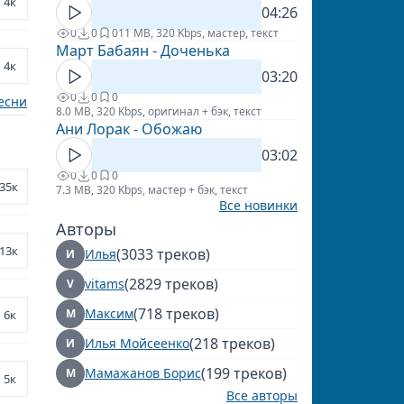
4к
04:26
0
0
0
11 MB, 320 Kbps, мастер, текст
Март Бабаян - Доченька
4к
03:20
0
0
0
есни
8.0 MB, 320 Kbps, оригинал + бэк, текст
Ани Лорак - Обожаю
03:02
0
0
0
35к
7.3 MB, 320 Kbps, мастер + бэк, текст
Все новинки
Авторы
13к
(3033 треков)
Илья
И
(2829 треков)
vitams
V
(718 треков)
Максим
М
6к
(218 треков)
Илья Мойсеенко
И
(199 треков)
Мамажанов Борис
М
5к
Все авторы