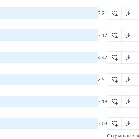
3:21
3:17
4:47
2:51
3:18
3:03
Открыть все п